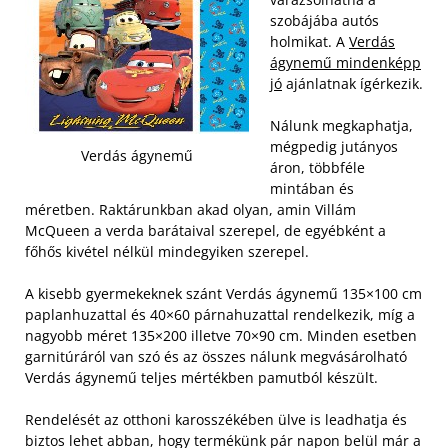
szobájába autós
holmikat. A
Verdás
ágynemű mindenképp
jó
ajánlatnak ígérkezik.
Nálunk megkaphatja,
mégpedig jutányos
Verdás ágynemű
áron, többféle
mintában és
méretben. Raktárunkban akad olyan, amin Villám
McQueen a verda barátaival szerepel, de egyébként a
főhős kivétel nélkül mindegyiken szerepel.
A kisebb gyermekeknek szánt Verdás ágynemű 135×100 cm
paplanhuzattal és 40×60 párnahuzattal rendelkezik, míg a
nagyobb méret 135×200 illetve 70×90 cm. Minden esetben
garnitúráról van szó és az összes nálunk megvásárolható
Verdás ágynemű teljes mértékben pamutból készült.
Rendelését az otthoni karosszékében ülve is leadhatja és
biztos lehet abban, hogy termékünk pár napon belül már a