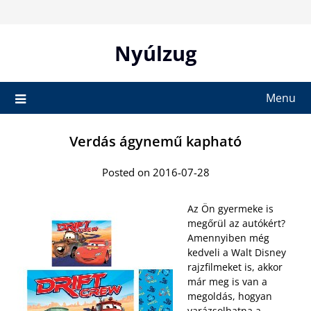
Skip
to
content
Nyúlzug
Menu
Verdás ágynemű kapható
Posted on 2016-07-28
Az Ön gyermeke is
megőrül az autókért?
Amennyiben még
kedveli a Walt Disney
rajzfilmeket is, akkor
már meg is van a
megoldás, hogyan
varázsolhatna a