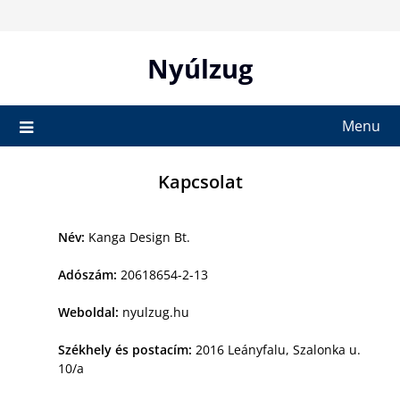
Skip
to
content
Nyúlzug
Menu
Kapcsolat
Név:
Kanga Design Bt.
Adószám:
20618654-2-13
Weboldal:
nyulzug.hu
Székhely és postacím:
2016 Leányfalu, Szalonka u.
10/a