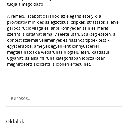
tudja a megoldást!
A remekül szabott darabok, az elegáns estélyik, a
provokatív minik és az egzotikus, csipkés, strasszos, illetve
garbós rucik világa ez, ahol könnyedén szín és méret
szerint is kutathat álmai viselete után. Szükség esetén, a
döntést szakmai vélemények és hasznos tippek teszik
egyszerűbbé, amelyek egyébként könnyűszerrel
megtalálhatóak a webáruház blogfelületén. Ráadásul
ugyanitt, az alkalmi ruha kategóriában időszakosan
meghirdetett akciókról is időben értesülhet.
KERESÉS:
Oldalak