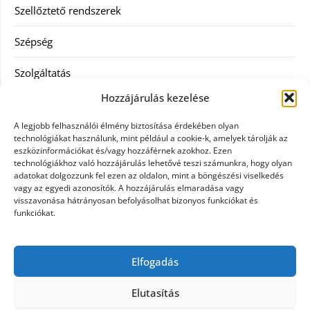
Szellőztető rendszerek
Szépség
Szolgáltatás
Hozzájárulás kezelése
Tanácsadás
A legjobb felhasználói élmény biztosítása érdekében olyan
Televízió
technológiákat használunk, mint például a cookie-k, amelyek tárolják az
eszközinformációkat és/vagy hozzáférnek azokhoz. Ezen
technológiákhoz való hozzájárulás lehetővé teszi számunkra, hogy olyan
Vásárlás
adatokat dolgozzunk fel ezen az oldalon, mint a böngészési viselkedés
vagy az egyedi azonosítók. A hozzájárulás elmaradása vagy
Webshop
visszavonása hátrányosan befolyásolhat bizonyos funkciókat és
funkciókat.
Címkék
Elfogadás
general kivitelező
Elutasítás