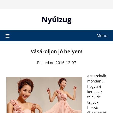
Skip
to
content
Nyúlzug
Menu
Vásároljon jó helyen!
Posted on 2016-12-07
Azt szokták
mondani,
hogy aki
keres, az
talál, de
tegyük
hozzá:
főleg, ha jó