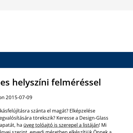
es helyszíni felméréssel
on 2015-07-09
kásfelújításra szánta el magát? Elképzelése
gvalósítására törekszik? Keresse a Design-Glass
apatát, ha
üveg tolóajtó is szerepel a listáján
! Mi
ényei szerint, egyedi méretben elkészítjük Önnek a