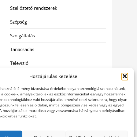
Szellőztető rendszerek
Szépség
Szolgáltatás
Tanácsadás
Televízió
Hozzájárulás kezelése
Vásárlás
elhasználói élmény biztosítása érdekében olyan technológiákat használunk,
Webshop
l a cookie-k, amelyek tárolják az eszközinformációkat és/vagy hozzáférnek
en technológiákhoz való hozzájárulás lehetővé teszi számunkra, hogy olyan
gozzunk fel ezen az oldalon, mint a böngészési viselkedés vagy az egyedi
Címkék
 A hozzájárulás elmaradása vagy visszavonása hátrányosan befolyásolhat
kciókat és funkciókat.
general kivitelező