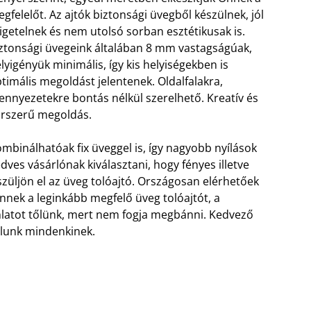
gfelelőt. Az ajtók biztonsági üvegből készülnek, jól
igetelnek és nem utolsó sorban esztétikusak is.
ztonsági üvegeink általában 8 mm vastagságúak,
lyigényük minimális, így kis helyiségekben is
timális megoldást jelentenek. Oldalfalakra,
nnyezetekre bontás nélkül szerelhető. Kreatív és
rszerű megoldás.
mbinálhatóak fix üveggel is, így nagyobb nyílások
dves vásárlónak kiválasztani, hogy fényes illetve
züljön el az üveg tolóajtó. Országosan elérhetőek
 Önnek a leginkább megfelő üveg tolóajtót, a
nlatot tőlünk, mert nem fogja megbánni. Kedvező
gálunk mindenkinek.