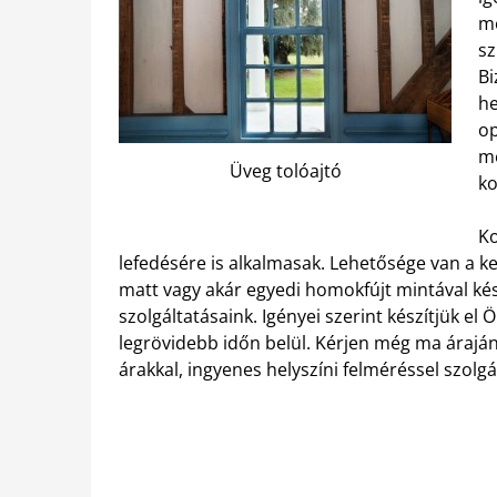
me
sz
Bi
he
op
me
Üveg tolóajtó
ko
Ko
lefedésére is alkalmasak. Lehetősége van a ke
matt vagy akár egyedi homokfújt mintával kés
szolgáltatásaink. Igényei szerint készítjük el
legrövidebb időn belül. Kérjen még ma árajá
árakkal, ingyenes helyszíni felméréssel szol