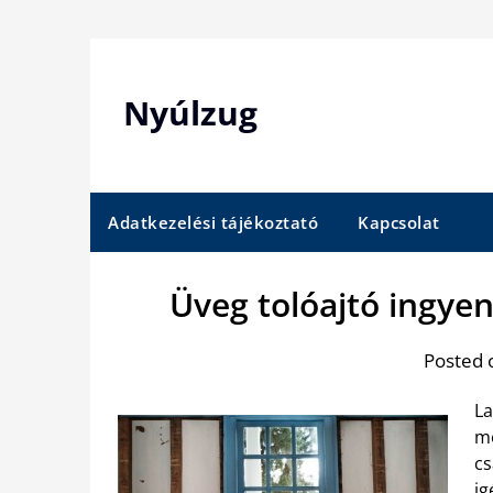
Skip
to
content
Nyúlzug
Adatkezelési tájékoztató
Kapcsolat
Üveg tolóajtó ingyen
Posted 
La
me
cs
ig