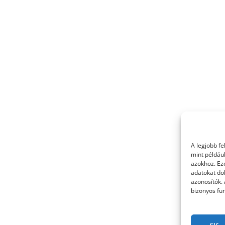
A legjobb f
mint példáu
azokhoz. Ez
adatokat dol
azonosítók.
bizonyos fun