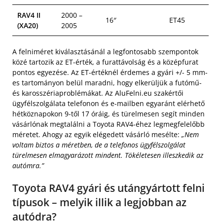
RAV4 II
2000 –
16″
ET45
(XA20)
2005
A felniméret kiválasztásánál a legfontosabb szempontok
közé tartozik az ET-érték, a furattávolság és a középfurat
pontos egyezése. Az ET-értéknél érdemes a gyári +/- 5 mm-
es tartományon belül maradni, hogy elkerüljük a futómű-
és karosszériaproblémákat. Az AluFelni.eu szakértői
ügyfélszolgálata telefonon és e-mailben egyaránt elérhető
hétköznapokon 9-től 17 óráig, és türelmesen segít minden
vásárlónak megtalálni a Toyota RAV4-éhez legmegfelelőbb
méretet. Ahogy az egyik elégedett vásárló mesélte:
„Nem
voltam biztos a méretben, de a telefonos ügyfélszolgálat
türelmesen elmagyarázott mindent. Tökéletesen illeszkedik az
autómra.”
Toyota RAV4 gyári és utángyártott felni
típusok – melyik illik a legjobban az
autódra?