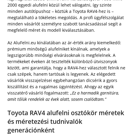
2000 egyedi alufelni közül lehet válogatni, így szinte
minden autótípushoz – köztük a Toyota RAV4-hez is –
megtalálható a tökéletes megoldás. A profi ügyfélszolgálat
minden vásárlót személyre szabott tanácsadással segít a
megfelelő méret és modell kiválasztásában.
Az AluFelni.eu kínálatában az ár-érték arány kiemelkedő:
prémium minőségű alufelniket kínálnak, amelyek a
legszigorúbb minőségi elvárásoknak is megfelelnek. A
termékeket éveken át tesztelték különböző útviszonyok
között, ami garantálja, hogy a RAV4-hez választott felnik ne
csak szépek, hanem tartósak is legyenek. Az elégedett
vásárlók visszajelzései egybehangzóan dicsérik a gyors
kiszállítást és a rugalmas ügyintézést. Ahogy az egyik
visszatérő vásárló fogalmazott:
„Ez a harmadik garnitúra,
amit tőlük rendelek az évek alatt, sosem csalódtam.”
Toyota RAV4 alufelni osztókör méretek
és méretezési tudnivalók
generációnként