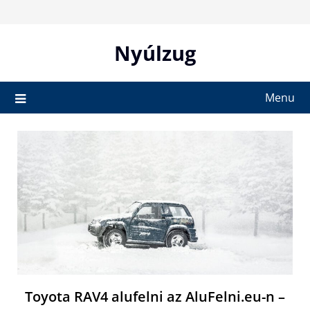
Skip
to
content
Nyúlzug
Menu
Toyota RAV4 alufelni az AluFelni.eu-n –