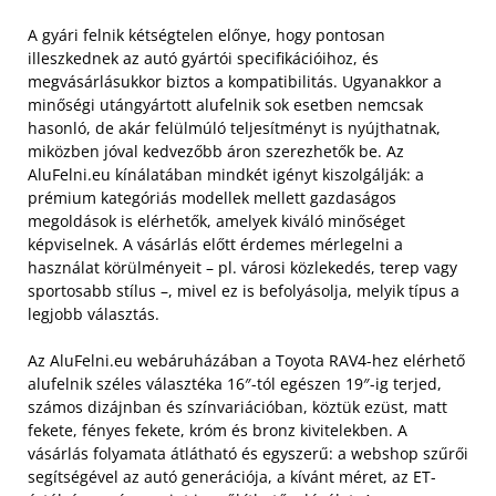
A gyári felnik kétségtelen előnye, hogy pontosan
illeszkednek az autó gyártói specifikációihoz, és
megvásárlásukkor biztos a kompatibilitás. Ugyanakkor a
minőségi utángyártott alufelnik sok esetben nemcsak
hasonló, de akár felülmúló teljesítményt is nyújthatnak,
miközben jóval kedvezőbb áron szerezhetők be. Az
AluFelni.eu kínálatában mindkét igényt kiszolgálják: a
prémium kategóriás modellek mellett gazdaságos
megoldások is elérhetők, amelyek kiváló minőséget
képviselnek. A vásárlás előtt érdemes mérlegelni a
használat körülményeit – pl. városi közlekedés, terep vagy
sportosabb stílus –, mivel ez is befolyásolja, melyik típus a
legjobb választás.
Az AluFelni.eu webáruházában a Toyota RAV4-hez elérhető
alufelnik széles választéka 16″-tól egészen 19″-ig terjed,
számos dizájnban és színvariációban, köztük ezüst, matt
fekete, fényes fekete, króm és bronz kivitelekben. A
vásárlás folyamata átlátható és egyszerű: a webshop szűrői
segítségével az autó generációja, a kívánt méret, az ET-