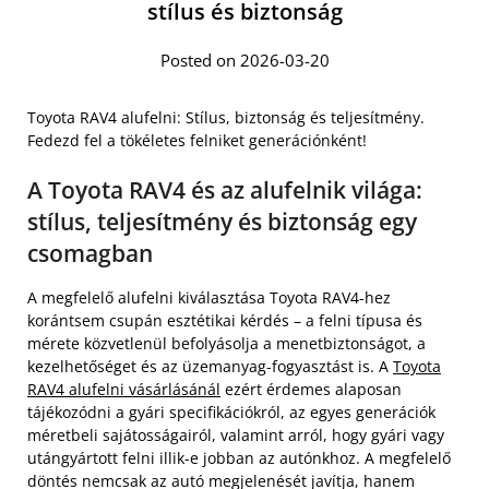
stílus és biztonság
Posted on 2026-03-20
Toyota RAV4 alufelni: Stílus, biztonság és teljesítmény.
Fedezd fel a tökéletes felniket generációnként!
A Toyota RAV4 és az alufelnik világa:
stílus, teljesítmény és biztonság egy
csomagban
A megfelelő alufelni kiválasztása Toyota RAV4-hez
korántsem csupán esztétikai kérdés – a felni típusa és
mérete közvetlenül befolyásolja a menetbiztonságot, a
kezelhetőséget és az üzemanyag-fogyasztást is. A
Toyota
RAV4 alufelni vásárlásánál
ezért érdemes alaposan
tájékozódni a gyári specifikációkról, az egyes generációk
méretbeli sajátosságairól, valamint arról, hogy gyári vagy
utángyártott felni illik-e jobban az autónkhoz. A megfelelő
döntés nemcsak az autó megjelenését javítja, hanem