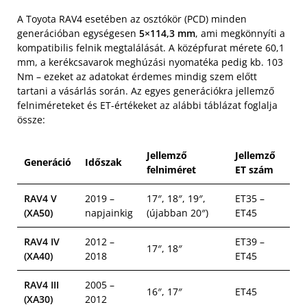
A Toyota RAV4 esetében az osztókör (PCD) minden
generációban egységesen
5×114,3 mm
, ami megkönnyíti a
kompatibilis felnik megtalálását. A középfurat mérete 60,1
mm, a kerékcsavarok meghúzási nyomatéka pedig kb. 103
Nm – ezeket az adatokat érdemes mindig szem előtt
tartani a vásárlás során. Az egyes generációkra jellemző
felniméreteket és ET-értékeket az alábbi táblázat foglalja
össze:
Jellemző
Jellemző
Generáció
Időszak
felniméret
ET szám
RAV4 V
2019 –
17″, 18″, 19″,
ET35 –
(XA50)
napjainkig
(újabban 20″)
ET45
RAV4 IV
2012 –
ET39 –
17″, 18″
(XA40)
2018
ET45
RAV4 III
2005 –
16″, 17″
ET45
(XA30)
2012