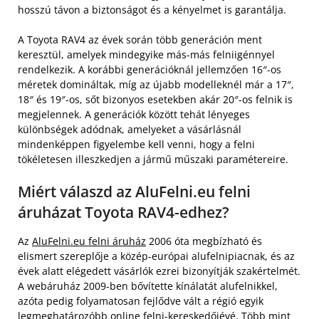
hosszú távon a biztonságot és a kényelmet is garantálja.
A Toyota RAV4 az évek során több generáción ment
keresztül, amelyek mindegyike más-más felniigénnyel
rendelkezik. A korábbi generációknál jellemzően 16″-os
méretek domináltak, míg az újabb modelleknél már a 17″,
18″ és 19″-os, sőt bizonyos esetekben akár 20″-os felnik is
megjelennek. A generációk között tehát lényeges
különbségek adódnak, amelyeket a vásárlásnál
mindenképpen figyelembe kell venni, hogy a felni
tökéletesen illeszkedjen a jármű műszaki paramétereire.
Miért válaszd az AluFelni.eu felni
áruházat Toyota RAV4-edhez?
Az
AluFelni.eu felni áruház
2006 óta megbízható és
elismert szereplője a közép-európai alufelnipiacnak, és az
évek alatt elégedett vásárlók ezrei bizonyítják szakértelmét.
A webáruház 2009-ben bővítette kínálatát alufelnikkel,
azóta pedig folyamatosan fejlődve vált a régió egyik
legmeghatározóbb online felni-kereskedőjévé. Több mint