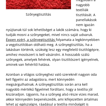
nagyobb
textíliák
Szőnyegtisztítás
tisztítását. A
panellakások
nem igazán
nyújtanak túl sok lehetőséget a lakók számára, hogy ki
tudják mosni a szőnyegeket, mivel nincs saját udvaruk.
Éppen ezért, a szőnyegtisztítás
folyamata a legkönnyebben
a vegytisztítóban oldható meg. A szőnyegtisztítás, ha a
lakásban történik, szükség lesz egy megfelelő tisztítógépre,
amihez mosószert is kell vásárolni. A hosszabb szálú
szőnyegek, amelyek fehérek, olyan tisztítószert igényelnek,
aminek van fehérítő hatása.
Azonban a világos szőnyeghez való szereknél nagyon oda
kell figyelni az adagolásra, mert könnyedén
megsárgulhatnak. A szőnyegtisztítás során arra kell
nagyobb mértékű figyelmet fordítani, hogy a textília jól
kiszáradjon. Ugyanis, ha a szőnyeg alsó része vizes marad,
akkor könnyedén bepenészedik, ami kifejezetten ártalmas
lehet az egészségre, ráadásul a textília minőségét is