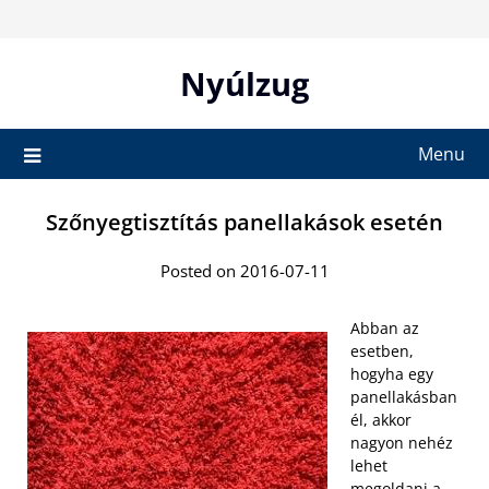
Skip
to
content
Nyúlzug
Menu
Szőnyegtisztítás panellakások esetén
Posted on 2016-07-11
Abban az
esetben,
hogyha egy
panellakásban
él, akkor
nagyon nehéz
lehet
megoldani a