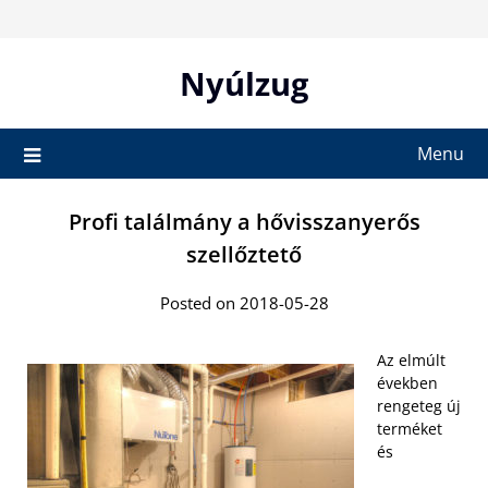
Skip
to
content
Nyúlzug
Menu
Profi találmány a hővisszanyerős
szellőztető
Posted on 2018-05-28
Az elmúlt
években
rengeteg új
terméket
és