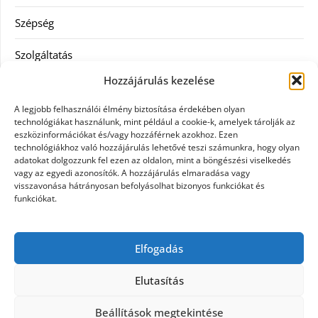
Szépség
Szolgáltatás
Hozzájárulás kezelése
Tanácsadás
A legjobb felhasználói élmény biztosítása érdekében olyan
Televízió
technológiákat használunk, mint például a cookie-k, amelyek tárolják az
eszközinformációkat és/vagy hozzáférnek azokhoz. Ezen
technológiákhoz való hozzájárulás lehetővé teszi számunkra, hogy olyan
Vásárlás
adatokat dolgozzunk fel ezen az oldalon, mint a böngészési viselkedés
vagy az egyedi azonosítók. A hozzájárulás elmaradása vagy
Webshop
visszavonása hátrányosan befolyásolhat bizonyos funkciókat és
funkciókat.
Címkék
Elfogadás
general kivitelező
Elutasítás
Beállítások megtekintése