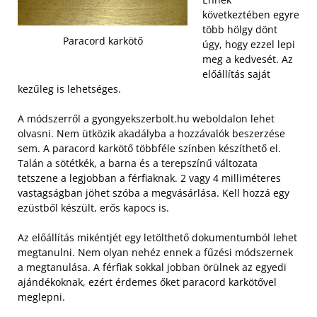
következtében egyre
több hölgy dönt
Paracord karkötő
úgy, hogy ezzel lepi
meg a kedvesét. Az
előállítás saját
kezűleg is lehetséges.
A módszerről a gyongyekszerbolt.hu weboldalon lehet
olvasni. Nem ütközik akadályba a hozzávalók beszerzése
sem. A paracord karkötő többféle színben készíthető el.
Talán a sötétkék, a barna és a terepszínű változata
tetszene a legjobban a férfiaknak. 2 vagy 4 milliméteres
vastagságban jöhet szóba a megvásárlása. Kell hozzá egy
ezüstből készült, erős kapocs is.
Az előállítás mikéntjét egy letölthető dokumentumból lehet
megtanulni. Nem olyan nehéz ennek a fűzési módszernek
a megtanulása. A férfiak sokkal jobban örülnek az egyedi
ajándékoknak, ezért érdemes őket paracord karkötővel
meglepni.