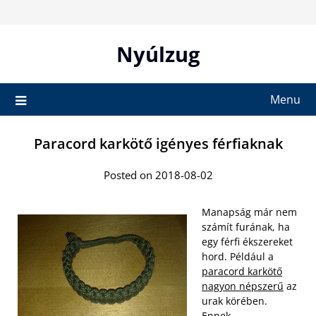
Skip
to
content
Nyúlzug
Menu
Paracord karkötő igényes férfiaknak
Posted on 2018-08-02
Manapság már nem
számít furának, ha
egy férfi ékszereket
hord. Például a
paracord karkötő
nagyon népszerű
az
urak körében.
Ennek