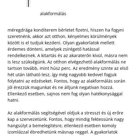
alakformálás
méregdrága konditerem bérletet fizetni, hiszen ha fogyni
szeretnénk, akkor azt otthon, kényelmes körülmények
között is el tudjuk kezdeni. Olyan gyakorlatok mellett
érdemes dönteni, amelyek zsírégető hatással
rendelkeznek. A kitartás és az akaraterőn kívül, másra nem
is lesz szükségünk. Az otthon elvégezhető alakformálás ne
tartson tovább, mint húsz perc. Az eredmény szinte az első
hét után látható lesz, így még nagyobb kedvvel fogjuk
folytatni az edzéseket. Fontos, hogy az alakformálás során
jól érezzük magunkat és ne álljunk negatívan hozzá.
Ellenkező esetben, sajnos nem fog olyan hatékonysággal
hatni.
Az alakformálás segítségével oldjuk a stresszt és új erőre
kap a szervezetünk. Fontos, hogy mindig fektessünk nagy
hangsúlyt a bemelegítésre, ellenkező esetben komoly
izomlázzal ébredhetünk másnap reggel. A gyakorlatok