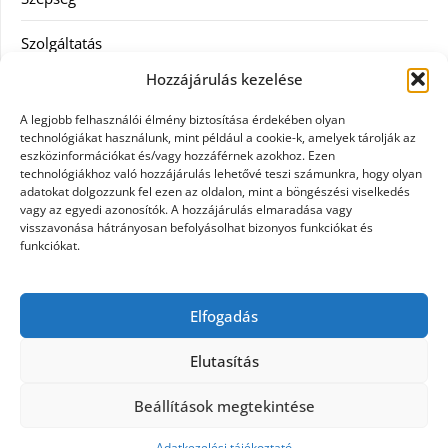
Szolgáltatás
Hozzájárulás kezelése
Tanácsadás
A legjobb felhasználói élmény biztosítása érdekében olyan
Televízió
technológiákat használunk, mint például a cookie-k, amelyek tárolják az
eszközinformációkat és/vagy hozzáférnek azokhoz. Ezen
technológiákhoz való hozzájárulás lehetővé teszi számunkra, hogy olyan
Vásárlás
adatokat dolgozzunk fel ezen az oldalon, mint a böngészési viselkedés
vagy az egyedi azonosítók. A hozzájárulás elmaradása vagy
Webshop
visszavonása hátrányosan befolyásolhat bizonyos funkciókat és
funkciókat.
Címkék
Elfogadás
general kivitelező
Elutasítás
Beállítások megtekintése
©2026 Nyúlzug
| Design:
Newspaperly WordPress
Theme
Adatkezelési tájékoztató