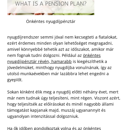
Önkéntes nyugdíjpénztár
nyugdíjrendszer semmi jóval nem kecsegteti a fiatalokat,
ezért érdemes minden olyan lehetőséget megragadni,
amivel könnyebbé tehetik azt az időszakot, amikor már
nem fognak tudni dolgozni. Például az
önkéntes
nyugdíjpénztár révén, hamarabb
is kiegészíthetik a
jövedelmüket, minthogy nyugdíjba vonulnának, így az
utolsó munkaévekben már lazábbra lehet engedni a
gyeplőt.
Sokan kínként élik meg a nyugdíj előtti néhány évet, mert
már nem tudnak úgy teljesíteni, mint régen. Viszont azért,
hogy teljesítsék az előírásokat és minél nagyobb állami
támogatást kapjanak majd, muszáj ugyanannyit és
ugyanolyan intenzitással dolgozniuk.
Ha ők időben gondolkoztak volna és az önkéntes