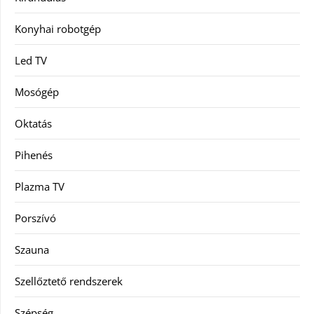
Konyhai robotgép
Led TV
Mosógép
Oktatás
Pihenés
Plazma TV
Porszívó
Szauna
Szellőztető rendszerek
Szépség