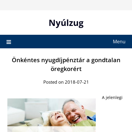
Skip
to
content
Nyúlzug
Menu
Önkéntes nyugdíjpénztár a gondtalan
öregkorért
Posted on 2018-07-21
A jelenlegi