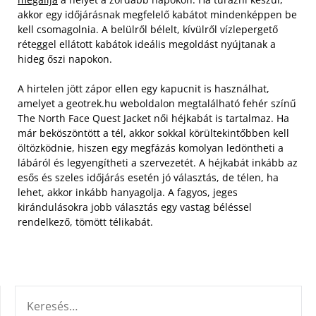
akkor egy időjárásnak megfelelő kabátot mindenképpen be
kell csomagolnia. A belülről bélelt, kívülről vízlepergető
réteggel ellátott kabátok ideális megoldást nyújtanak a
hideg őszi napokon.
A hirtelen jött zápor ellen egy kapucnit is használhat,
amelyet a geotrek.hu weboldalon megtalálható fehér színű
The North Face Quest Jacket női héjkabát is tartalmaz. Ha
már beköszöntött a tél, akkor sokkal körültekintőbben kell
öltözködnie, hiszen egy megfázás komolyan ledöntheti a
lábáról és legyengítheti a szervezetét. A héjkabát inkább az
esős és szeles időjárás esetén jó választás, de télen, ha
lehet, akkor inkább hanyagolja. A fagyos, jeges
kirándulásokra jobb választás egy vastag béléssel
rendelkező, tömött télikabát.
KERESÉS: