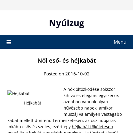
Skip
to
content
Nyúlzug
Menu
Női eső- és héjkabát
Posted on 2016-10-02
A nők öltözködése sokszor
kihívó és elegáns egyszerre,
azonban vannak olyan
Héjkabát
hűvösebb napok, amikor
muszáj valamilyen vastagabb
kabát mellett dönteni. Természetesen, az őszi időjárás
inkább esős és szeles, ezért egy
héjkabát tökéletesen
megállja
a helyét a zordabb napokon. Ha túrázni készül,