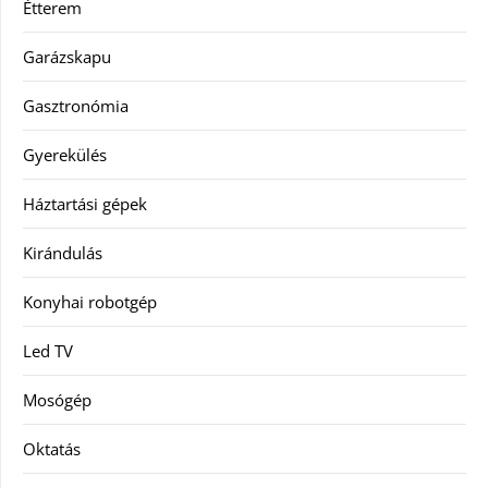
Étterem
Garázskapu
Gasztronómia
Gyerekülés
Háztartási gépek
Kirándulás
Konyhai robotgép
Led TV
Mosógép
Oktatás