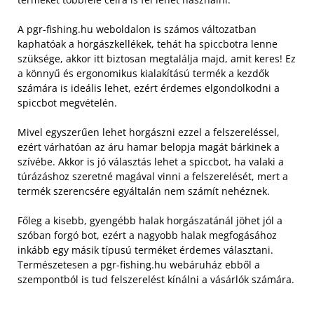
A pgr-fishing.hu weboldalon is számos változatban
kaphatóak a horgászkellékek, tehát ha spiccbotra lenne
szüksége, akkor itt biztosan megtalálja majd, amit keres! Ez
a könnyű és ergonomikus kialakítású termék a kezdők
számára is ideális lehet, ezért érdemes elgondolkodni a
spiccbot megvételén.
Mivel egyszerűen lehet horgászni ezzel a felszereléssel,
ezért várhatóan az áru hamar belopja magát bárkinek a
szívébe. Akkor is jó választás lehet a spiccbot, ha valaki a
túrázáshoz szeretné magával vinni a felszerelését, mert a
termék szerencsére egyáltalán nem számít nehéznek.
Főleg a kisebb, gyengébb halak horgászatánál jöhet jól a
szóban forgó bot, ezért a nagyobb halak megfogásához
inkább egy másik típusú terméket érdemes választani.
Természetesen a pgr-fishing.hu webáruház ebből a
szempontból is tud felszerelést kínálni a vásárlók számára.