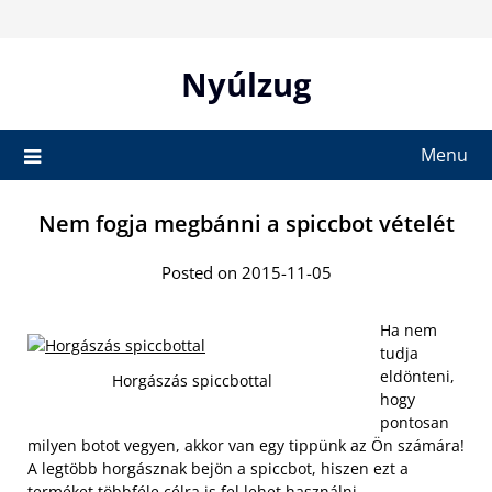
Skip
to
content
Nyúlzug
Menu
Nem fogja megbánni a spiccbot vételét
Posted on 2015-11-05
Ha nem
tudja
eldönteni,
Horgászás spiccbottal
hogy
pontosan
milyen botot vegyen, akkor van egy tippünk az Ön számára!
A legtöbb horgásznak bejön a spiccbot, hiszen ezt a
terméket többféle célra is fel lehet használni.