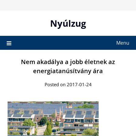
Skip
to
content
Nyúlzug
Menu
Nem akadálya a jobb életnek az
energiatanúsítvány ára
Posted on 2017-01-24