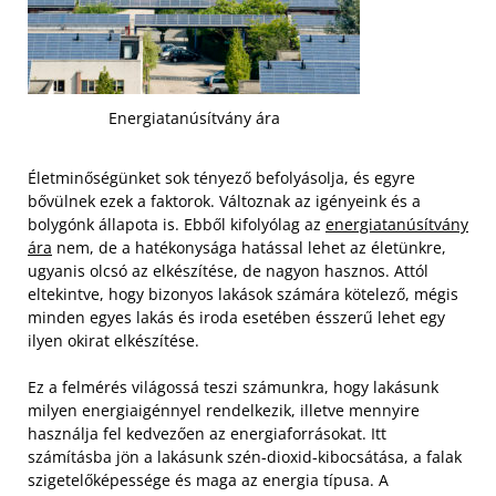
Energiatanúsítvány ára
Életminőségünket sok tényező befolyásolja, és egyre
bővülnek ezek a faktorok. Változnak az igényeink és a
bolygónk állapota is. Ebből kifolyólag az
energiatanúsítvány
ára
nem, de a hatékonysága hatással lehet az életünkre,
ugyanis olcsó az elkészítése, de nagyon hasznos. Attól
eltekintve, hogy bizonyos lakások számára kötelező, mégis
minden egyes lakás és iroda esetében ésszerű lehet egy
ilyen okirat elkészítése.
Ez a felmérés világossá teszi számunkra, hogy lakásunk
milyen energiaigénnyel rendelkezik, illetve mennyire
használja fel kedvezően az energiaforrásokat. Itt
számításba jön a lakásunk szén-dioxid-kibocsátása, a falak
szigetelőképessége és maga az energia típusa. A