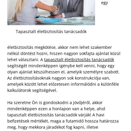
egy
Tapasztalt életbiztosítás tanácsadók
életbiztosítás megkötése, akkor nem lehet szakember
nélkül döntést hozni, hiszen nagyon sokfajta ajánlat közül
lehet választani. A
tapasztalt életbiztosítás tanácsadók
segítségét mindenképpen igénybe kell venni, hogy egy
olyan ajánlat készülhessen el, amelyik személyre szabott.
Az életbiztosításoknak nagyon sok konstrukciója van,
amelyek között lehet előzetesen informálódni a különféle
kalkulátorok segítségével.
Ha szeretne Ön is gondoskodni a jövőjéről, akkor
mindenképpen ezen a honlapon van a helye, ahol
tapasztalt életbiztosítás tanácsadók várják! A havi
befizetések mértékét, maga a futamidő hossza határozza
meg, hogy mekkora járadékot fog kapni, illetve