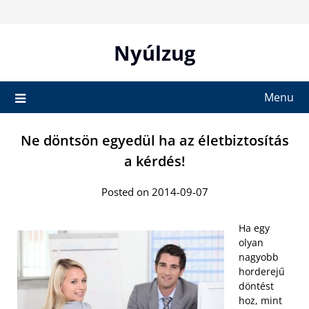
Skip
to
content
Nyúlzug
Menu
Ne döntsön egyedül ha az életbiztosítás
a kérdés!
Posted on 2014-09-07
Ha egy
olyan
nagyobb
horderejű
döntést
hoz, mint