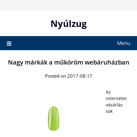
Skip
to
content
Nyúlzug
Menu
Nagy márkák a műköröm webáruházban
Posted on 2017-08-17
Az
internetes
vásárlás
sok