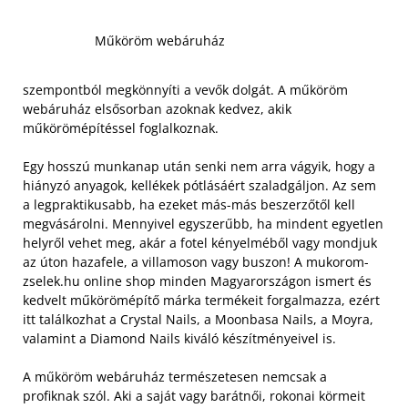
Műköröm webáruház
szempontból megkönnyíti a vevők dolgát. A műköröm
webáruház elsősorban azoknak kedvez, akik
műkörömépítéssel foglalkoznak.
Egy hosszú munkanap után senki nem arra vágyik, hogy a
hiányzó anyagok, kellékek pótlásáért szaladgáljon. Az sem
a legpraktikusabb, ha ezeket más-más beszerzőtől kell
megvásárolni. Mennyivel egyszerűbb, ha mindent egyetlen
helyről vehet meg, akár a fotel kényelméből vagy mondjuk
az úton hazafele, a villamoson vagy buszon!
A mukorom-
zselek.hu online shop minden Magyarországon ismert és
kedvelt műkörömépítő márka termékeit forgalmazza, ezért
itt találkozhat a Crystal Nails, a Moonbasa Nails, a Moyra,
valamint a Diamond Nails kiváló készítményeivel is.
A műköröm webáruház természetesen nemcsak a
profiknak szól. Aki a saját vagy barátnői, rokonai körmeit