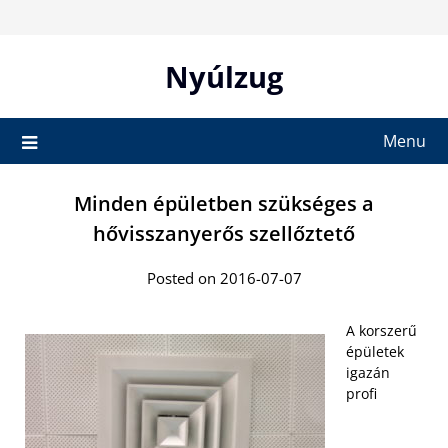
Skip
to
content
Nyúlzug
Menu
Minden épületben szükséges a
hővisszanyerős szellőztető
Posted on 2016-07-07
A korszerű
épületek
igazán
profi