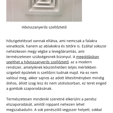
Hővisszanyerős szellőztető
hőszigeteléssel vannak ellátva, ami nemcsak a falakra
vonatkozik, hanem az ablakokra és tetőre is. Ezáltal sokszor
nehézkesen megy végbe a levegőáramlás, ami
természetesen szükségesnek bizonyul. A
megoldásban
segíthet a hővisszanyerős szellőztető
, az a modern
rendszer, amelyiknek köszönhetően teljes mértékben
szigetelt épületek is szellőzni tudnak majd. Ha ez nem
valósul meg, akkor sajnos az adott létesítményben mindig
dohos, állott szag lesz és nem utolsósorban, ez teret enged
a gombák szaporodásának.
Természetesen mindenki szeretné elkerülni a penész
elszaporodását, amitől roppant nehezen lehet
megszabadulni. A sok penészölő vegyszer helyett, sokkal