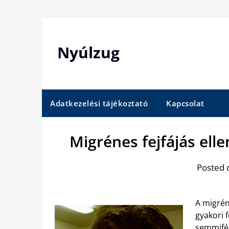
Skip
to
content
Nyúlzug
Adatkezelési tájékoztató
Kapcsolat
Migrénes fejfájás el
Posted 
A migrén
gyakori f
semmifél