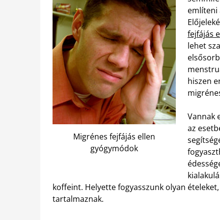
említeni
Előjelek
fejfájás
lehet sza
elsősorb
menstruá
hiszen e
migrénes 
Vannak e
az esetb
Migrénes fejfájás ellen
segítség
gyógymódok
fogyaszt
édessége
kialakulá
koffeint. Helyette fogyasszunk olyan ételeket
tartalmaznak.