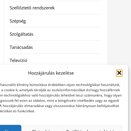
Szellőztető rendszerek
Szépség
Szolgáltatás
Tanácsadás
Televízió
Hozzájárulás kezelése
Vásárlás
elhasználói élmény biztosítása érdekében olyan technológiákat használunk,
Webshop
l a cookie-k, amelyek tárolják az eszközinformációkat és/vagy hozzáférnek
en technológiákhoz való hozzájárulás lehetővé teszi számunkra, hogy olyan
gozzunk fel ezen az oldalon, mint a böngészési viselkedés vagy az egyedi
Címkék
 A hozzájárulás elmaradása vagy visszavonása hátrányosan befolyásolhat
kciókat és funkciókat.
general kivitelező