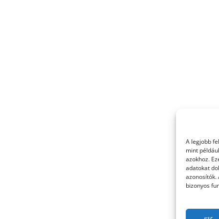
A legjobb f
mint példáu
azokhoz. Ez
adatokat dol
azonosítók.
bizonyos fun