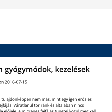
len gyógymódok, kezelések
on 2016-07-15
 tulajdonképpen nem más, mint egy igen erős és
ejfájás. Váratlanul tör ránk és általában nincs
e előjele. A migrénes fejfájás tünetei közül meg kell