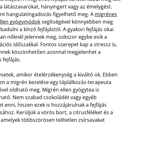
 a látászavarokat, hányingert vagy az émelygést.
ént hangulatingadozás figyelhető meg. A
migrénes
 ellen gyógymódok
segítségével könnyebben meg
badulni a kínzó fejfájástól. A gyakori fejfájás okai
an nőknél jelennek meg, sokszor egybe esik a
ciós időszakkal. Fontos szerepet kap a stressz is,
nnek köszönhetően azonnal megjelenhet a
fejfájás.
setek, amikor ételérzékenység a kiváltó ok. Ebben
en a migrén kezelése egy táplálkozás-terapeuta
ével oldható meg. Migrén ellen gyógytea is
ható. Nem szabad csokoládét vagy egyéb
t enni, hiszen ezek is hozzájárulnak a fejfájás
sához. Kerüljük a vörös bort, a citrusféléket és a
, amelyek többszörösen telítetlen zsírsavakat