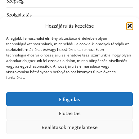
Szépség
Szolgáltatás
Hozzájárulás kezelése
Tanácsadás
A legjobb felhasználói élmény biztosítása érdekében olyan
Televízió
technológiákat használunk, mint például a cookie-k, amelyek tárolják az
eszközinformációkat és/vagy hozzáférnek azokhoz. Ezen
technológiákhoz való hozzájárulás lehetővé teszi számunkra, hogy olyan
Vásárlás
adatokat dolgozzunk fel ezen az oldalon, mint a böngészési viselkedés
vagy az egyedi azonosítók. A hozzájárulás elmaradása vagy
Webshop
visszavonása hátrányosan befolyásolhat bizonyos funkciókat és
funkciókat.
Címkék
Elfogadás
general kivitelező
Elutasítás
Beállítások megtekintése
©2026 Nyúlzug
| Design:
Newspaperly WordPress
Theme