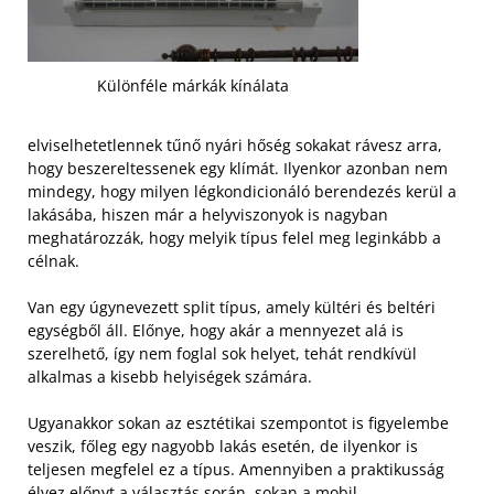
Különféle márkák kínálata
elviselhetetlennek tűnő nyári hőség sokakat rávesz arra,
hogy beszereltessenek egy klímát. Ilyenkor azonban nem
mindegy, hogy milyen légkondicionáló berendezés kerül a
lakásába, hiszen már a helyviszonyok is nagyban
meghatározzák, hogy melyik típus felel meg leginkább a
célnak.
Van egy úgynevezett split típus, amely kültéri és beltéri
egységből áll. Előnye, hogy akár a mennyezet alá is
szerelhető, így nem foglal sok helyet, tehát rendkívül
alkalmas a kisebb helyiségek számára.
Ugyanakkor sokan az esztétikai szempontot is figyelembe
veszik, főleg egy nagyobb lakás esetén, de ilyenkor is
teljesen megfelel ez a típus. Amennyiben a praktikusság
élvez előnyt a választás során, sokan a mobil