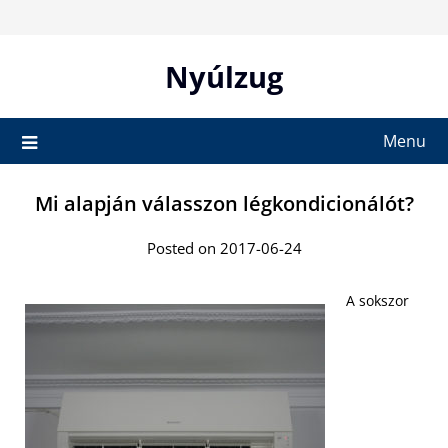
Skip
to
content
Nyúlzug
Menu
Mi alapján válasszon légkondicionálót?
Posted on 2017-06-24
A sokszor