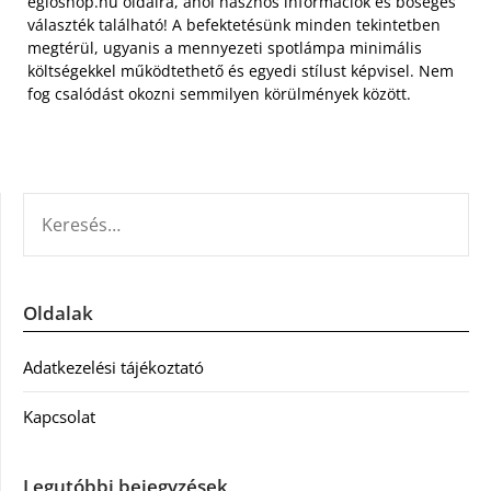
egloshop.hu oldalra, ahol hasznos információk és bőséges
választék található! A befektetésünk minden tekintetben
megtérül, ugyanis a mennyezeti spotlámpa minimális
költségekkel működtethető és egyedi stílust képvisel. Nem
fog csalódást okozni semmilyen körülmények között.
KERESÉS:
Oldalak
Adatkezelési tájékoztató
Kapcsolat
Legutóbbi bejegyzések