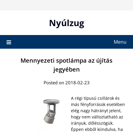
Skip
to
content
Nyúlzug
Menu
Mennyezeti spotlámpa az újítás
jegyében
Posted on 2018-02-23
A régi típusú csillárok és
más fényforrások esetében
elég nagy hátrányt jelent,
hogy nem változtatható az
irányuk, dőlésszögük.
Éppen ebből kiindulva, ha