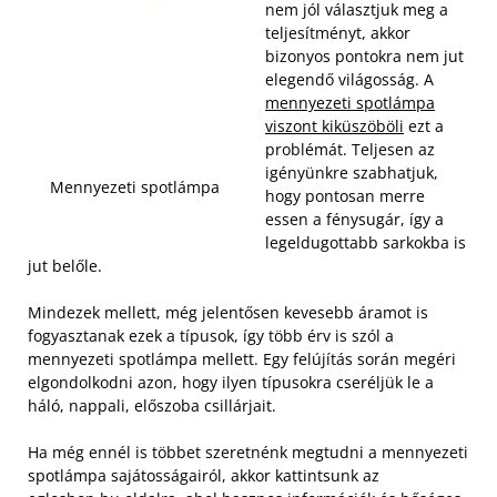
nem jól választjuk meg a
teljesítményt, akkor
bizonyos pontokra nem jut
elegendő világosság. A
mennyezeti spotlámpa
viszont kiküszöböli
ezt a
problémát. Teljesen az
igényünkre szabhatjuk,
Mennyezeti spotlámpa
hogy pontosan merre
essen a fénysugár, így a
legeldugottabb sarkokba is
jut belőle.
Mindezek mellett, még jelentősen kevesebb áramot is
fogyasztanak ezek a típusok, így több érv is szól a
mennyezeti spotlámpa mellett. Egy felújítás során megéri
elgondolkodni azon, hogy ilyen típusokra cseréljük le a
háló, nappali, előszoba csillárjait.
Ha még ennél is többet szeretnénk megtudni a mennyezeti
spotlámpa sajátosságairól, akkor kattintsunk az