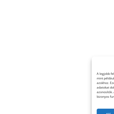
A legjobb f
mint példáu
azokhoz. Ez
adatokat dol
azonosítók.
bizonyos fun