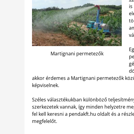
is
el
tö
am
vá
Eg
Martignani permetezők
pe
gé
dö
akkor érdemes a Martignani permetezők közü
képviselnek.
Széles választékukban különböző teljesítmény
szerkezetek vannak, így minden helyzetre meg
fel kell keresni a pendakft.hu oldalt és a részl
megfelelőt.