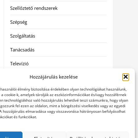
Szellőztető rendszerek
Szépség
Szolgáltatás
Tanácsadás
Televízió
Hozzájárulás kezelése
Vásárlás
elhasználói élmény biztosítása érdekében olyan technológiákat használunk,
Webshop
l a cookie-k, amelyek tárolják az eszközinformációkat és/vagy hozzáférnek
en technológiákhoz való hozzájárulás lehetővé teszi számunkra, hogy olyan
gozzunk fel ezen az oldalon, mint a böngészési viselkedés vagy az egyedi
Címkék
 A hozzájárulás elmaradása vagy visszavonása hátrányosan befolyásolhat
kciókat és funkciókat.
general kivitelező