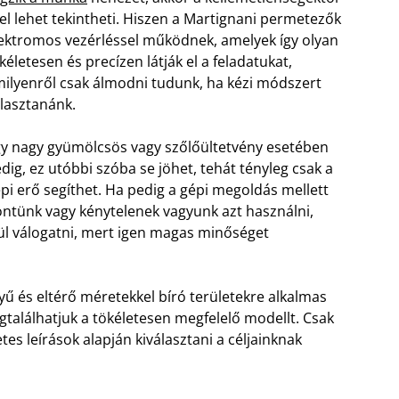
 el lehet tekintheti. Hiszen a Martignani permetezők
ektromos vezérléssel működnek, amelyek így olyan
kéletesen és precízen látják el a feladatukat,
ilyenről csak álmodni tudunk, ha kézi módszert
lasztanánk.
y nagy gyümölcsös vagy szőlőültetvény esetében
dig, ez utóbbi szóba se jöhet, tehát tényleg csak a
pi erő segíthet. Ha pedig a gépi megoldás mellett
ntünk vagy kénytelenek vagyunk azt használni,
l válogatni, mert igen magas minőséget
ű és eltérő méretekkel bíró területekre alkalmas
találhatjuk a tökéletesen megfelelő modellt. Csak
etes leírások alapján kiválasztani a céljainknak