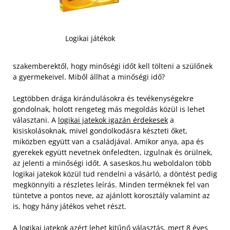
Logikai játékok
szakemberektől, hogy minőségi időt kell tölteni a szülőnek
a gyermekeivel. Miből állhat a minőségi idő?
Legtöbben drága kirándulásokra és tevékenységekre
gondolnak, holott rengeteg más megoldás közül is lehet
választani. A
logikai jatekok igazán érdekesek
a
kisiskolásoknak, mivel gondolkodásra készteti őket,
miközben együtt van a családjával. Amikor anya, apa és
gyerekek együtt nevetnek önfeledten, izgulnak és örülnek,
az jelenti a minőségi időt.
A saseskos.hu weboldalon több
logikai jatekok közül tud rendelni a vásárló, a döntést pedig
megkönnyíti a részletes leírás. Minden terméknek fel van
tüntetve a pontos neve, az ajánlott korosztály valamint az
is, hogy hány játékos vehet részt.
A logikai jatekok azért lehet kitűnő választás, mert 8 éves