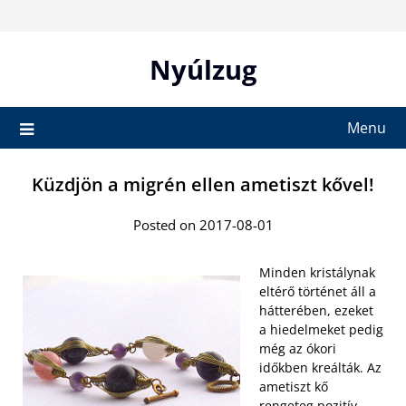
Skip
to
content
Nyúlzug
Menu
Küzdjön a migrén ellen ametiszt kővel!
Posted on 2017-08-01
Minden kristálynak
eltérő történet áll a
hátterében, ezeket
a hiedelmeket pedig
még az ókori
időkben kreálták. Az
ametiszt kő
rengeteg pozitív