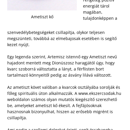
energiát tárol
magában,
Ametiszt kő
tulajdonképpen a
szenvedélybetegségeket csillapítja, olykor teljesen
megszünteti, továbbá az elmebajosak esetében is segítő
kezet nyújt.
Egy legenda szerint, Artemisz istennő egy Ametiszt nevű
hajadont mentett meg Dionüszosz haragjától úgy, hogy
kvarc szoborrá változtatta a lányt, a férfiisten bort
tartalmazó könnyeitől pedig az ásvány lilává változott.
Az ametiszt követ valóban a kvarcok osztályába sorolják és
főleg spirituális úton alkalmazzák. A www.ekszercsodak.hu
weboldalon számos olyan mutatós kiegészítő szerezhető
be, amelyeket ametiszt kő ékesít. A fejfájósoknak
hasznosnak bizonyulhat, hiszen az erősebb migrént is
csillapítja.
Ami pedig a szellemi dolgokat érinti, segít összhangba