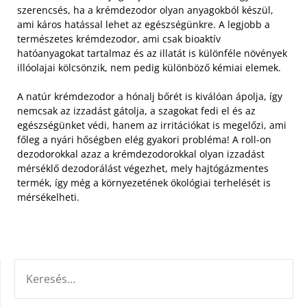
szerencsés, ha a krémdezodor olyan anyagokból készül,
ami káros hatással lehet az egészségünkre. A legjobb a
természetes krémdezodor, ami csak bioaktív
hatóanyagokat tartalmaz és az illatát is különféle növények
illóolajai kölcsönzik, nem pedig különböző kémiai elemek.
A natúr krémdezodor a hónalj bőrét is kiválóan ápolja, így
nemcsak az izzadást gátolja, a szagokat fedi el és az
egészségünket védi, hanem az irritációkat is megelőzi, ami
főleg a nyári hőségben elég gyakori probléma! A roll-on
dezodorokkal azaz a krémdezodorokkal olyan izzadást
mérséklő dezodorálást végezhet, mely hajtógázmentes
termék, így még a környezetének ökológiai terhelését is
mérsékelheti.
KERESÉS: