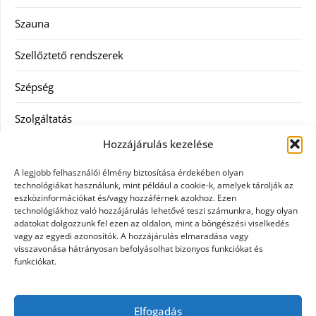
Szauna
Szellőztető rendszerek
Szépség
Szolgáltatás
Hozzájárulás kezelése
Tanácsadás
A legjobb felhasználói élmény biztosítása érdekében olyan
Televízió
technológiákat használunk, mint például a cookie-k, amelyek tárolják az
eszközinformációkat és/vagy hozzáférnek azokhoz. Ezen
technológiákhoz való hozzájárulás lehetővé teszi számunkra, hogy olyan
Vásárlás
adatokat dolgozzunk fel ezen az oldalon, mint a böngészési viselkedés
vagy az egyedi azonosítók. A hozzájárulás elmaradása vagy
Webshop
visszavonása hátrányosan befolyásolhat bizonyos funkciókat és
funkciókat.
Címkék
Elfogadás