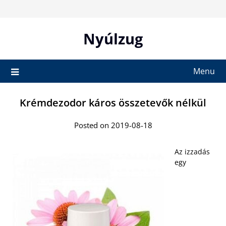
Skip
to
content
Nyúlzug
Menu
Krémdezodor káros összetevők nélkül
Posted on 2019-08-18
Az izzadás
egy