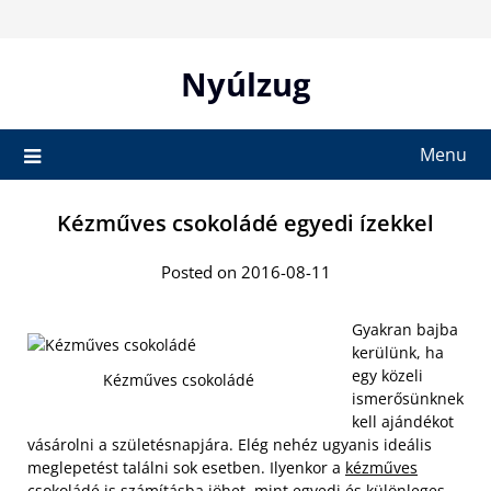
Skip
to
content
Nyúlzug
Menu
Kézműves csokoládé egyedi ízekkel
Posted on 2016-08-11
Gyakran bajba
kerülünk, ha
egy közeli
Kézműves csokoládé
ismerősünknek
kell ajándékot
vásárolni a születésnapjára. Elég nehéz ugyanis ideális
meglepetést találni sok esetben. Ilyenkor a
kézműves
csokoládé is számításba jöhet
, mint egyedi és különleges