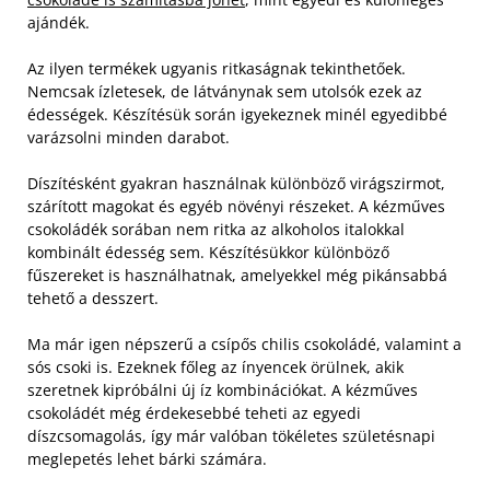
ajándék.
Az ilyen termékek ugyanis ritkaságnak tekinthetőek.
Nemcsak ízletesek, de látványnak sem utolsók ezek az
édességek. Készítésük során igyekeznek minél egyedibbé
varázsolni minden darabot.
Díszítésként gyakran használnak különböző virágszirmot,
szárított magokat és egyéb növényi részeket. A kézműves
csokoládék sorában nem ritka az alkoholos italokkal
kombinált édesség sem. Készítésükkor különböző
fűszereket is használhatnak, amelyekkel még pikánsabbá
tehető a desszert.
Ma már igen népszerű a csípős chilis csokoládé, valamint a
sós csoki is. Ezeknek főleg az ínyencek örülnek, akik
szeretnek kipróbálni új íz kombinációkat. A kézműves
csokoládét még érdekesebbé teheti az egyedi
díszcsomagolás, így már valóban tökéletes születésnapi
meglepetés lehet bárki számára.