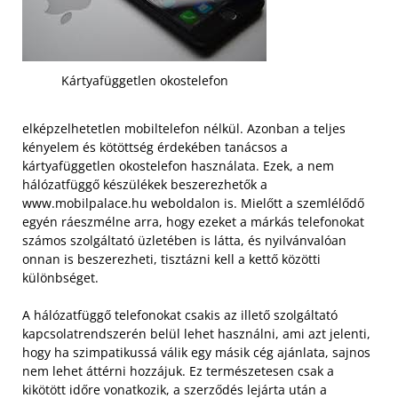
Kártyafüggetlen okostelefon
elképzelhetetlen mobiltelefon nélkül. Azonban a teljes
kényelem és kötöttség érdekében tanácsos a
kártyafüggetlen okostelefon használata. Ezek, a nem
hálózatfüggő készülékek beszerezhetők a
www.mobilpalace.hu weboldalon is. Mielőtt a szemlélődő
egyén ráeszmélne arra, hogy ezeket a márkás telefonokat
számos szolgáltató üzletében is látta, és nyilvánvalóan
onnan is beszerezheti, tisztázni kell a kettő közötti
különbséget.
A hálózatfüggő telefonokat csakis az illető szolgáltató
kapcsolatrendszerén belül lehet használni, ami azt jelenti,
hogy ha szimpatikussá válik egy másik cég ajánlata, sajnos
nem lehet áttérni hozzájuk. Ez természetesen csak a
kikötött időre vonatkozik, a szerződés lejárta után a