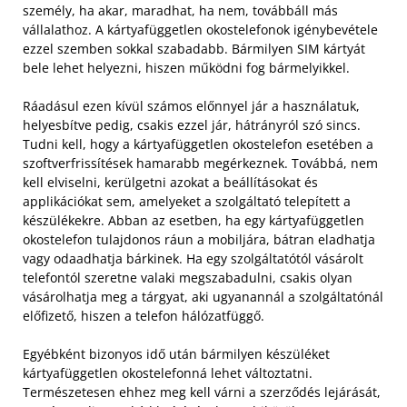
személy, ha akar, maradhat, ha nem, továbbáll más
vállalathoz. A kártyafüggetlen okostelefonok igénybevétele
ezzel szemben sokkal szabadabb. Bármilyen SIM kártyát
bele lehet helyezni, hiszen működni fog bármelyikkel.
Ráadásul ezen kívül számos előnnyel jár a használatuk,
helyesbítve pedig, csakis ezzel jár, hátrányról szó sincs.
Tudni kell, hogy a kártyafüggetlen okostelefon esetében a
szoftverfrissítések hamarabb megérkeznek. Továbbá, nem
kell elviselni, kerülgetni azokat a beállításokat és
applikációkat sem, amelyeket a szolgáltató telepített a
készülékekre. Abban az esetben, ha egy kártyafüggetlen
okostelefon tulajdonos ráun a mobiljára, bátran eladhatja
vagy odaadhatja bárkinek. Ha egy szolgáltatótól vásárolt
telefontól szeretne valaki megszabadulni, csakis olyan
vásárolhatja meg a tárgyat, aki ugyanannál a szolgáltatónál
előfizető, hiszen a telefon hálózatfüggő.
Egyébként bizonyos idő után bármilyen készüléket
kártyafüggetlen okostelefonná lehet változtatni.
Természetesen ehhez meg kell várni a szerződés lejárását,