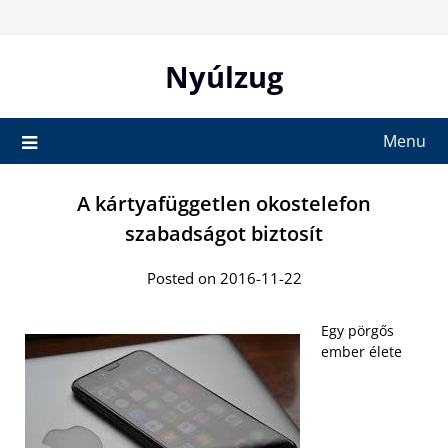
Skip
to
content
Nyúlzug
Menu
A kártyafüggetlen okostelefon
szabadságot biztosít
Posted on 2016-11-22
Egy pörgős
ember élete