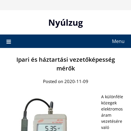
Skip
to
content
Nyúlzug
Menu
Ipari és háztartási vezetőképesség
mérők
Posted on 2020-11-09
A különféle
közegek
elektromos
áram
vezetésére
való