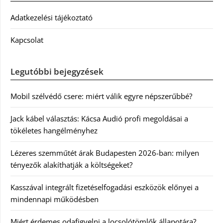
Adatkezelési tájékoztató
Kapcsolat
Legutóbbi bejegyzések
Mobil szélvédő csere: miért válik egyre népszerűbbé?
Jack kábel választás: Kácsa Audió profi megoldásai a
tökéletes hangélményhez
Lézeres szemműtét árak Budapesten 2026-ban: milyen
tényezők alakíthatják a költségeket?
Kasszával integrált fizetéselfogadási eszközök előnyei a
mindennapi működésben
Miért érdemes odafigyelni a locsolótömlők állapotára?