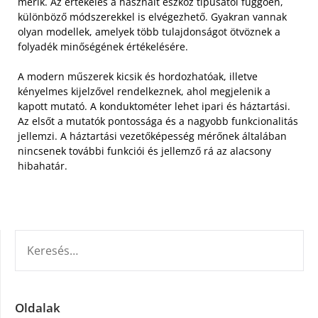
mérik.
Az értékelés a használt eszköz típusától függően,
különböző módszerekkel is elvégezhető. Gyakran vannak
olyan modellek, amelyek több tulajdonságot ötvöznek a
folyadék minőségének értékelésére.
A modern műszerek kicsik és hordozhatóak, illetve
kényelmes kijelzővel rendelkeznek, ahol megjelenik a
kapott mutató. A konduktométer lehet ipari és háztartási.
Az elsőt a mutatók pontossága és a nagyobb funkcionalitás
jellemzi. A háztartási vezetőképesség mérőnek általában
nincsenek további funkciói és jellemző rá az alacsony
hibahatár.
KERESÉS:
Oldalak