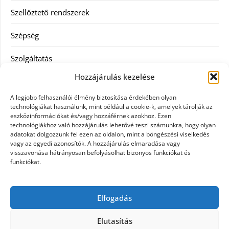
Szellőztető rendszerek
Szépség
Szolgáltatás
Hozzájárulás kezelése
Tanácsadás
A legjobb felhasználói élmény biztosítása érdekében olyan
Televízió
technológiákat használunk, mint például a cookie-k, amelyek tárolják az
eszközinformációkat és/vagy hozzáférnek azokhoz. Ezen
technológiákhoz való hozzájárulás lehetővé teszi számunkra, hogy olyan
Vásárlás
adatokat dolgozzunk fel ezen az oldalon, mint a böngészési viselkedés
vagy az egyedi azonosítók. A hozzájárulás elmaradása vagy
Webshop
visszavonása hátrányosan befolyásolhat bizonyos funkciókat és
funkciókat.
Címkék
Elfogadás
general kivitelező
Elutasítás