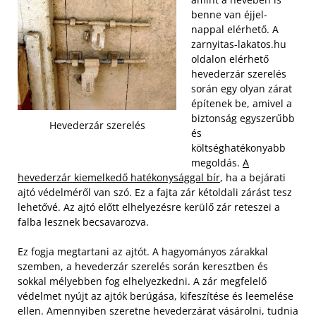
benne van éjjel-
nappal elérhető. A
zarnyitas-lakatos.hu
oldalon elérhető
hevederzár szerelés
során egy olyan zárat
építenek be, amivel a
biztonság egyszerűbb
Hevederzár szerelés
és
költséghatékonyabb
megoldás.
A
hevederzár kiemelkedő hatékonysággal bír
, ha a bejárati
ajtó védelméről van szó. Ez a fajta zár kétoldali zárást tesz
lehetővé. Az ajtó előtt elhelyezésre kerülő zár reteszei a
falba lesznek becsavarozva.
Ez fogja megtartani az ajtót. A hagyományos zárakkal
szemben, a hevederzár szerelés során keresztben és
sokkal mélyebben fog elhelyezkedni. A zár megfelelő
védelmet nyújt az ajtók berúgása, kifeszítése és leemelése
ellen. Amennyiben szeretne hevederzárat vásárolni, tudnia