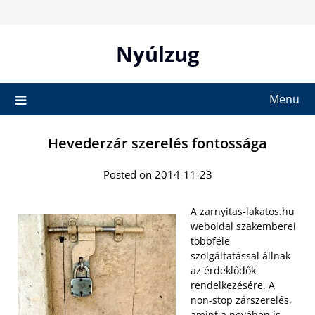
Skip
to
content
Nyúlzug
Menu
Hevederzár szerelés fontossága
Posted on 2014-11-23
A zarnyitas-lakatos.hu
weboldal szakemberei
többféle
szolgáltatással állnak
az érdeklődők
rendelkezésére. A
non-stop zárszerelés,
amint a nevében is