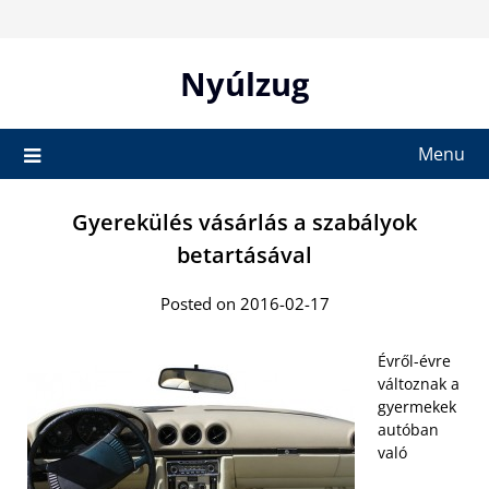
Skip
to
content
Nyúlzug
Menu
Gyerekülés vásárlás a szabályok
betartásával
Posted on 2016-02-17
Évről-évre
változnak a
gyermekek
autóban
való