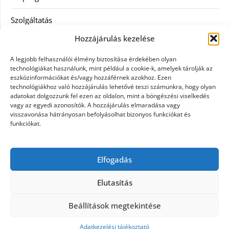
Szolgáltatás
Hozzájárulás kezelése
Tanácsadás
A legjobb felhasználói élmény biztosítása érdekében olyan
Televízió
technológiákat használunk, mint például a cookie-k, amelyek tárolják az
eszközinformációkat és/vagy hozzáférnek azokhoz. Ezen
technológiákhoz való hozzájárulás lehetővé teszi számunkra, hogy olyan
Vásárlás
adatokat dolgozzunk fel ezen az oldalon, mint a böngészési viselkedés
vagy az egyedi azonosítók. A hozzájárulás elmaradása vagy
Webshop
visszavonása hátrányosan befolyásolhat bizonyos funkciókat és
funkciókat.
Címkék
Elfogadás
general kivitelező
Elutasítás
Beállítások megtekintése
©2026 Nyúlzug
| Design:
Newspaperly WordPress
Theme
Adatkezelési tájékoztató