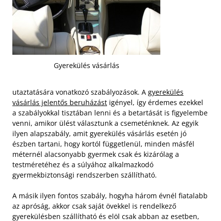
Gyerekülés vásárlás
utaztatására vonatkozó szabályozások. A
gyerekülés
vásárlás jelentős beruházást
igényel, így érdemes ezekkel
a szabályokkal tisztában lenni és a betartását is figyelembe
venni, amikor ülést választunk a csemeténknek. Az egyik
ilyen alapszabály, amit gyerekülés vásárlás esetén jó
észben tartani, hogy kortól függetlenül, minden másfél
méternél alacsonyabb gyermek csak és kizárólag a
testméretéhez és a súlyához alkalmazkodó
gyermekbiztonsági rendszerben szállítható.
A másik ilyen fontos szabály, hogyha három évnél fiatalabb
az apróság, akkor csak saját övekkel is rendelkező
gyerekülésben szállítható és elöl csak abban az esetben,