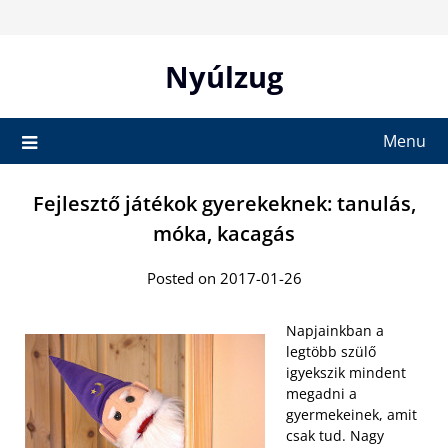
Skip
to
content
Nyúlzug
Menu
Fejlesztő játékok gyerekeknek: tanulás,
móka, kacagás
Posted on 2017-01-26
Napjainkban a
legtöbb szülő
igyekszik mindent
megadni a
gyermekeinek, amit
csak tud. Nagy