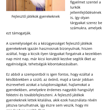
figyelmet szentel a
lurkók
jellemfejlődésének
Fejlesztő játékok gyerekeknek
is, így olyan
tárgyakat szerez be
számukra, amelyek
ezt támogatják.
A személyiséget és a kézügyességet fejlesztő játékok
gyerekeknek igazán hasznosnak bizonyulnak, hiszen
azáltal, hogy a kicsik ilyen tárgyakat forgatnak a kezeikben
nap mint nap, már kicsi koruktól kezdve segítik őket az
egyéniségük, tehetségük kibontakozásában.
Ez abból a szempontból is igen fontos, hogy ezáltal a
későbbiekben a szülő, az óvónő, majd a tanár jobban
észreveheti azokat a tulajdonságokat, hajlamokat a
gyerekekben, amelyekre érdemes nagyobb hangsúlyt
fektetni és továbbfejleszteni. A fejlesztő játékok
gyerekeknek lettek kitalálva, akik ezek használata révén
játszva tanulhatnak, így észre sem veszik, hogy mi