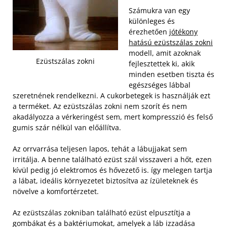
Számukra van egy
különleges és
érezhetően
jótékony
hatású ezüstszálas zokni
modell, amit azoknak
Ezüstszálas zokni
fejlesztettek ki, akik
minden esetben tiszta és
egészséges lábbal
szeretnének rendelkezni. A cukorbetegek is használják ezt
a terméket. Az ezüstszálas zokni nem szorít és nem
akadályozza a vérkeringést sem, mert kompresszió és felső
gumis szár nélkül van előállítva.
Az orrvarrása teljesen lapos, tehát a lábujjakat sem
irritálja. A benne található ezüst szál visszaveri a hőt, ezen
kívül pedig jó elektromos és hővezető is. így melegen tartja
a lábat, ideális környezetet biztosítva az ízületeknek és
növelve a komfortérzetet.
Az ezüstszálas zokniban található ezüst elpusztítja a
gombákat és a baktériumokat, amelyek a láb izzadása