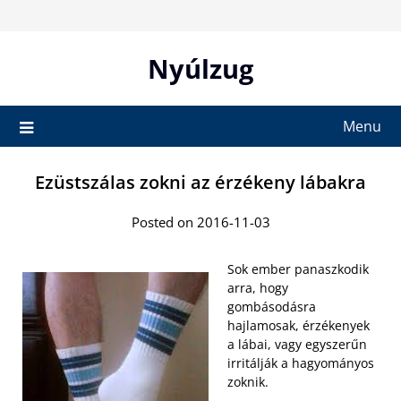
Skip
to
content
Nyúlzug
Menu
Ezüstszálas zokni az érzékeny lábakra
Posted on 2016-11-03
Sok ember panaszkodik
arra, hogy
gombásodásra
hajlamosak, érzékenyek
a lábai, vagy egyszerűn
irritálják a hagyományos
zoknik.