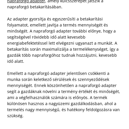
napraforgó adapter
, amely kulcsszerepet játszik a
napraforgó betakarításában.
Az adapter gyorsítja és egyszerűsíti a betakarítási
folyamatot, emellett javítja a termés mennyiségét és
minőségét. A napraforgó adapter további előnye, hogy a
segítségével rövidebb idő alatt kevesebb
energiabefektetéssel lett elvégezni ugyanazt a munkát. A
betakarítás során maximalizálja a termelékenységet, így a
gazdák több napraforgóhoz tudnak hozzájutni, kevesebb
idő alatt.
Emellett a napraforgó adapter jelentősen csökkenti a
munka során keletkező sérülések és szennyeződések
mennyiségét. Ennek köszönhetően a napraforgó adapter
segít a gazdáknak növelni a termény értékét és minőségét,
ami a végfelhasználók számára is előnyös. A termék
különösen hasznos a nagyüzemi gazdálkodásban, ahol a
termelés nagy mennyiségű, és hatékony feldolgozásra van
szükség.