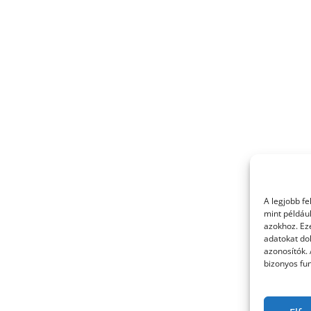
A legjobb f
mint példáu
azokhoz. Ez
adatokat dol
azonosítók.
bizonyos fun