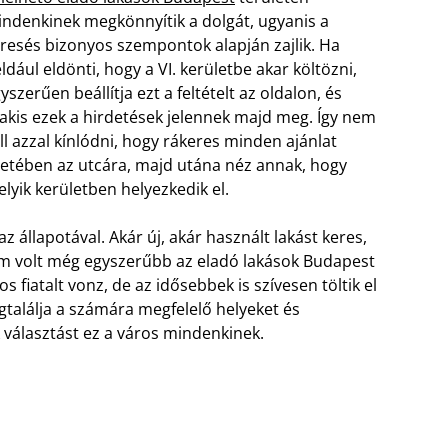
ndenkinek megkönnyítik a dolgát, ugyanis a
resés bizonyos szempontok alapján zajlik. Ha
ldául eldönti, hogy a VI. kerületbe akar költözni,
yszerűen beállítja ezt a feltételt az oldalon, és
akis ezek a hirdetések jelennek majd meg. Így nem
ll azzal kínlódni, hogy rákeres minden ajánlat
etében az utcára, majd utána néz annak, hogy
lyik kerületben helyezkedik el.
z állapotával. Akár új, akár használt lakást keres,
em volt még egyszerűbb az eladó lakások Budapest
fiatalt vonz, de az idősebbek is szívesen töltik el
gtalálja a számára megfelelő helyeket és
 választást ez a város mindenkinek.