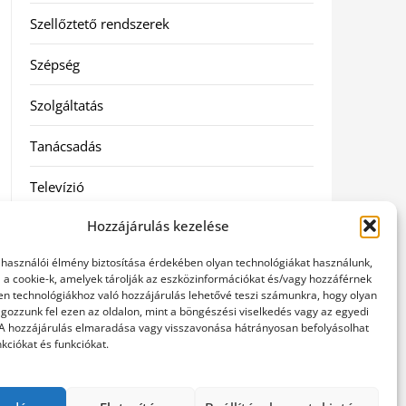
Szellőztető rendszerek
Szépség
Szolgáltatás
Tanácsadás
Televízió
Hozzájárulás kezelése
Vásárlás
elhasználói élmény biztosítása érdekében olyan technológiákat használunk,
Webshop
l a cookie-k, amelyek tárolják az eszközinformációkat és/vagy hozzáférnek
en technológiákhoz való hozzájárulás lehetővé teszi számunkra, hogy olyan
gozzunk fel ezen az oldalon, mint a böngészési viselkedés vagy az egyedi
Címkék
 A hozzájárulás elmaradása vagy visszavonása hátrányosan befolyásolhat
kciókat és funkciókat.
general kivitelező