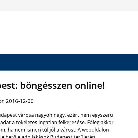
est: böngésszen online!
on 2016-12-06
dapest városa nagyon nagy, ezért nem egyszerű
ladat a tökéletes ingatlan felkeresése. Főleg akkor
m, ha nem ismeri túl jól a várost. A
weboldalon
llelhető eladó lakások Budapest
területén