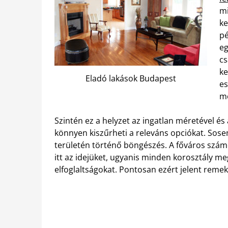
mi
ke
pé
eg
cs
ke
Eladó lakások Budapest
es
me
Szintén ez a helyzet az ingatlan méretével és a
könnyen kiszűrheti a releváns opciókat. Sos
területén történő böngészés. A főváros számos 
itt az idejüket, ugyanis minden korosztály me
elfoglaltságokat. Pontosan ezért jelent remek