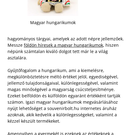
Magyar hungarikumok
hagyományos tárgyai, amelyek az adott népre jellemzőek.
Messze
földön híresek a magyar hungarikumok
, hiszen
népünk számtalan kiváló dolgot tett már le a világ
asztalára.
Gyűjtőfogalom a hungarikum, ami a kiemelésre,
megkülönböztetésre méltó értéket jelöl, egyediségével,
jellemző tulajdonságaival, különlegességével, valamint
magas minőségével a magyarság csúcsteljesítménye.
Ezeket belföldön és külföldön egyaránt értékként tartják
számon.
Igazi magyar hungarikumok megvásárlásához
nyújt lehetőséget a souvenirbolt.hu internetes áruház
azoknak, akik kedvelik a különlegességeket, valamint a
kézzel készült termékeket.
Amennyiben a gyermekét is ezeknek az értékeknek a