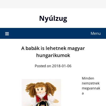
Skip
to
content
Nyúlzug
Menu
A babák is lehetnek magyar
hungarikumok
Posted on 2018-01-06
Minden
nemzetnek
megvannak
a