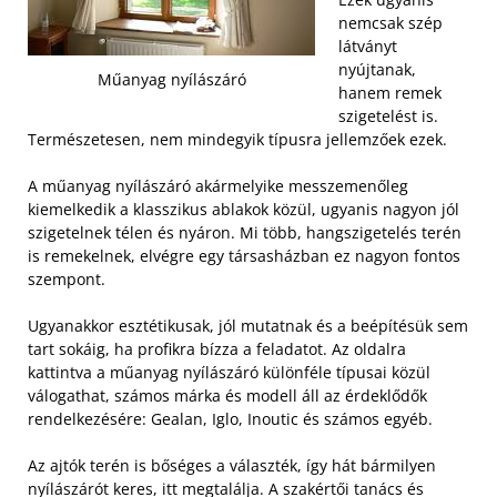
nemcsak szép
látványt
nyújtanak,
Műanyag nyílászáró
hanem remek
szigetelést is.
Természetesen, nem mindegyik típusra jellemzőek ezek.
A műanyag nyílászáró akármelyike messzemenőleg
kiemelkedik a klasszikus ablakok közül, ugyanis nagyon jól
szigetelnek télen és nyáron. Mi több, hangszigetelés terén
is remekelnek, elvégre egy társasházban ez nagyon fontos
szempont.
Ugyanakkor esztétikusak, jól mutatnak és a beépítésük sem
tart sokáig, ha profikra bízza a feladatot. Az oldalra
kattintva a műanyag nyílászáró különféle típusai közül
válogathat, számos márka és modell áll az érdeklődők
rendelkezésére: Gealan, Iglo, Inoutic és számos egyéb.
Az ajtók terén is bőséges a választék, így hát bármilyen
nyílászárót keres, itt megtalálja. A szakértői tanács és