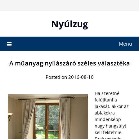
Skip
to
content
Nyúlzug
Menu
A műanyag nyílászáró széles választéka
Posted on 2016-08-10
Ha szeretné
felújítani a
lakását, akkor az
ablakokra
mindenképp
nagy hangsúlyt
kell fektetnie.
Ezek ugyanis