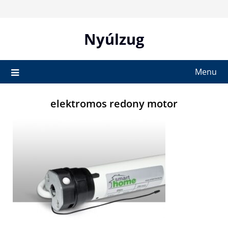
Skip
to
content
Nyúlzug
Menu
elektromos redony motor