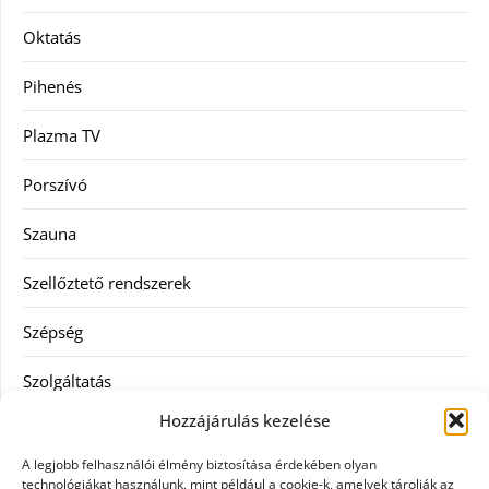
Oktatás
Pihenés
Plazma TV
Porszívó
Szauna
Szellőztető rendszerek
Szépség
Szolgáltatás
Hozzájárulás kezelése
Tanácsadás
A legjobb felhasználói élmény biztosítása érdekében olyan
Televízió
technológiákat használunk, mint például a cookie-k, amelyek tárolják az