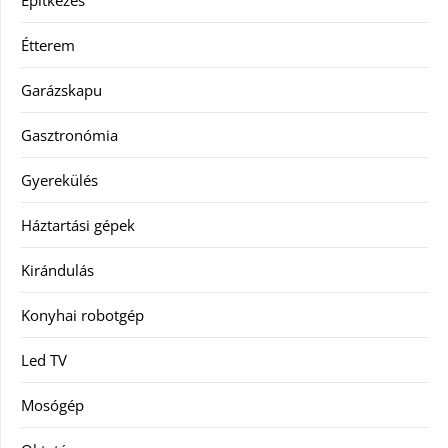
Építkezés
Étterem
Garázskapu
Gasztronómia
Gyerekülés
Háztartási gépek
Kirándulás
Konyhai robotgép
Led TV
Mosógép