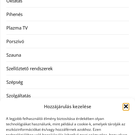
Oktatás
Pihenés
Plazma TV
Porszívó
Szauna
Szellőztető rendszerek
Szépség
Szolgáltatás
Hozzájárulás kezelése
Tanácsadás
A legjobb felhasználói élmény biztosítása érdekében olyan
Televízió
technológiákat használunk, mint például a cookie-k, amelyek tárolják az
eszközinformációkat és/vagy hozzáférnek azokhoz. Ezen
technológiákhoz való hozzájárulás lehetővé teszi számunkra, hogy olyan