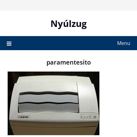
Skip
to
content
Nyúlzug
Menu
paramentesito