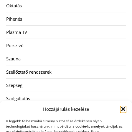
Oktatás
Pihenés
Plazma TV
Porszívó
Szauna
Szellőztető rendszerek
Szépség
Szolgáltatás
Hozzájárulás kezelése
Tanácsadás
A legjobb felhasználói élmény biztosítása érdekében olyan
Televízió
technológiákat használunk, mint például a cookie-k, amelyek tárolják az
eszközinformációkat és/vagy hozzáférnek azokhoz. Ezen