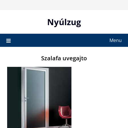
Skip
to
content
Nyúlzug
Menu
Szalafa uvegajto