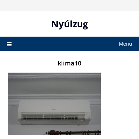
Skip
to
content
Nyúlzug
Menu
klima10