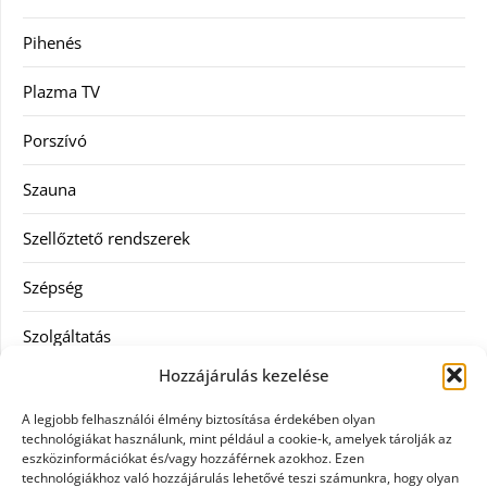
Pihenés
Plazma TV
Porszívó
Szauna
Szellőztető rendszerek
Szépség
Szolgáltatás
Hozzájárulás kezelése
Tanácsadás
A legjobb felhasználói élmény biztosítása érdekében olyan
Televízió
technológiákat használunk, mint például a cookie-k, amelyek tárolják az
eszközinformációkat és/vagy hozzáférnek azokhoz. Ezen
technológiákhoz való hozzájárulás lehetővé teszi számunkra, hogy olyan
Vásárlás