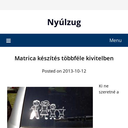
Skip
to
content
Nyúlzug
Menu
Matrica készítés többféle kivitelben
Posted on 2013-10-12
Ki ne
szeretné a