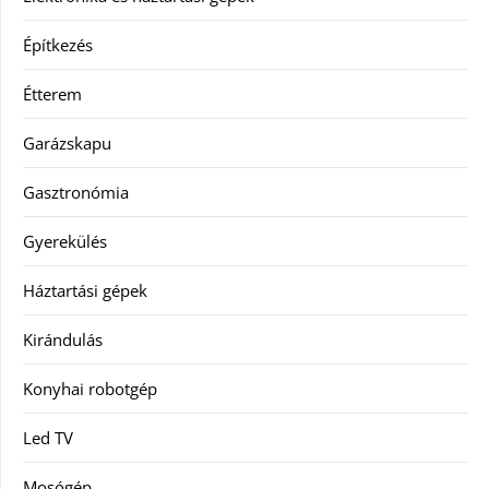
Építkezés
Étterem
Garázskapu
Gasztronómia
Gyerekülés
Háztartási gépek
Kirándulás
Konyhai robotgép
Led TV
Mosógép