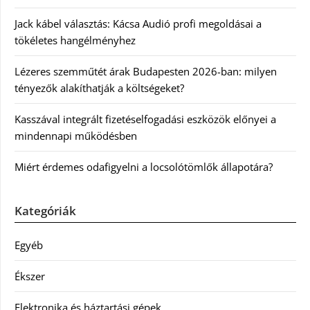
Jack kábel választás: Kácsa Audió profi megoldásai a
tökéletes hangélményhez
Lézeres szemműtét árak Budapesten 2026-ban: milyen
tényezők alakíthatják a költségeket?
Kasszával integrált fizetéselfogadási eszközök előnyei a
mindennapi működésben
Miért érdemes odafigyelni a locsolótömlők állapotára?
Kategóriák
Egyéb
Ékszer
Elektronika és háztartási gépek