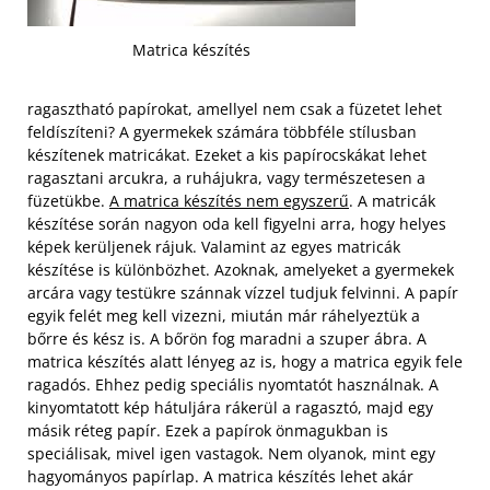
Matrica készítés
ragasztható papírokat, amellyel nem csak a füzetet lehet
feldíszíteni? A gyermekek számára többféle stílusban
készítenek matricákat. Ezeket a kis papírocskákat lehet
ragasztani arcukra, a ruhájukra, vagy természetesen a
füzetükbe.
A matrica készítés nem egyszerű
. A matricák
készítése során nagyon oda kell figyelni arra, hogy helyes
képek kerüljenek rájuk. Valamint az egyes matricák
készítése is különbözhet. Azoknak, amelyeket a gyermekek
arcára vagy testükre szánnak vízzel tudjuk felvinni.
A papír
egyik felét meg kell vizezni, miután már ráhelyeztük a
bőrre és kész is. A bőrön fog maradni a szuper ábra. A
matrica készítés alatt lényeg az is, hogy a matrica egyik fele
ragadós. Ehhez pedig speciális nyomtatót használnak. A
kinyomtatott kép hátuljára rákerül a ragasztó, majd egy
másik réteg papír. Ezek a papírok önmagukban is
speciálisak, mivel igen vastagok. Nem olyanok, mint egy
hagyományos papírlap. A matrica készítés lehet akár