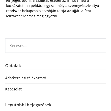
lényeges tudni, a szállítás esetén az is növelheti a
kockázatot, ha például egy személy a szennyvízszivattyú
rendszer bekapcsoló gombján tartja az ujját. A fent
leírtakat érdemes megjegyezni.
KERESÉS:
Oldalak
Adatkezelési tájékoztató
Kapcsolat
Legutóbbi bejegyzések