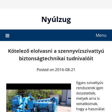
Skip
to
content
Nyúlzug
Menu
Kötelező elolvasni a szennyvízszivattyú
biztonságtechnikai tudnivalóit
Posted on 2016-08-21
Egyes szivattyús
rendszerek igen
összetettek,
melyek arra is
vonatkoznak,
hogy a használat