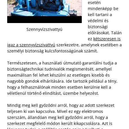
esetén
mindenképp be
kell tartani a
védelmi és
biztonsági
Szennyvízszivattyú
előírásokat. Talán
ez
kétszeresen is
igaz a szennyvízszivattyú
szerkezetre, amelynek esetében a
személyi biztonság kulcsfontosságúnak számít.
Természetesen, a használati útmutató garantálni tudja a
biztonságtechnikai tudnivalók megismerését, amellyel
maximálisan fel lehet készülni az esetleges kisebb és
nagyobb gondok elhárítására. Ide tartozik például a tény,
hogy a felhasználónak minden esetben kerülnie kell a
véletlenül történő elindítást, üzembe helyezést.
Mindig meg kell győződni arról, hogy az adott szerkezet
teljesen ki van kapcsolva. Mivel ez egy elektromos
szerszám, állandóan meg kell győződni arról, hogy a
szerkezet megfelelő módon került kikapcsolásra. Azt is