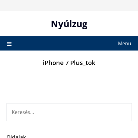
Skip
to
content
Nyúlzug
Menu
iPhone 7 Plus_tok
KERESÉS:
Oldalak