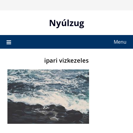
Skip
to
content
Nyúlzug
Menu
ipari vizkezeles