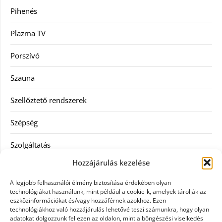
Pihenés
Plazma TV
Porszívó
Szauna
Szellőztető rendszerek
Szépség
Szolgáltatás
Hozzájárulás kezelése
Tanácsadás
A legjobb felhasználói élmény biztosítása érdekében olyan
Televízió
technológiákat használunk, mint például a cookie-k, amelyek tárolják az
eszközinformációkat és/vagy hozzáférnek azokhoz. Ezen
technológiákhoz való hozzájárulás lehetővé teszi számunkra, hogy olyan
Vásárlás
adatokat dolgozzunk fel ezen az oldalon, mint a böngészési viselkedés