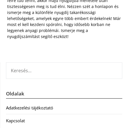
félre tud tenni, akkor majd nyugdíjba menetele után
tisztességesen meg is tud élni. Nézzen szét a honlapon és
ismerje meg a különféle nyugdíj takarékossági
lehetőségeket, amelyek egyre több embert érdekelnek! Már
most el kell kezdeni spórolni, hogy idősebb korban ne
legyenek anyagi problémái. Ismerje meg a
nyugdíjszámítást segítő eszközt!
KERESÉS:
Oldalak
Adatkezelési tájékoztató
Kapcsolat