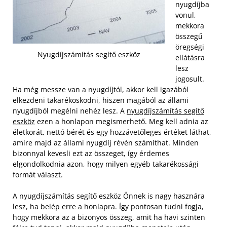
nyugdíjba
vonul,
mekkora
összegű
öregségi
Nyugdíjszámítás segítő eszköz
ellátásra
lesz
jogosult.
Ha még messze van a nyugdíjtól, akkor kell igazából
elkezdeni takarékoskodni, hiszen magából az állami
nyugdíjból megélni nehéz lesz. A
nyugdíjszámítás segítő
eszköz
ezen a honlapon megismerhető. Meg kell adnia az
életkorát, nettó bérét és egy hozzávetőleges értéket láthat,
amire majd az állami nyugdíj révén számíthat. Minden
bizonnyal kevesli ezt az összeget, így érdemes
elgondolkodnia azon, hogy milyen egyéb takarékossági
formát választ.
A nyugdíjszámítás segítő eszköz Önnek is nagy hasznára
lesz, ha belép erre a honlapra. Így pontosan tudni fogja,
hogy mekkora az a bizonyos összeg, amit ha havi szinten