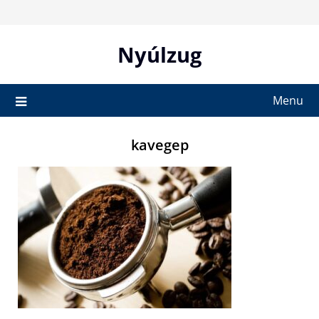
Skip
to
content
Nyúlzug
Menu
kavegep