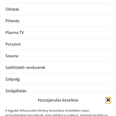
Oktatás
Pihenés
Plazma TV
Porszívó
Szauna
Szellőztető rendszerek
Szépség
Szolgáltatás
Hozzájárulás kezelése
Tanácsadás
A legjobb felhasználói élmény biztosítása érdekében olyan
Televízió
technológiákat használunk, mint például a cookie-k, amelyek tárolják az