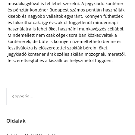
mosdókagylóval is fel lehet szerelni. A jegykiadó konténer
és pénztár konténer Budapest számos pontján használják
kisebb és nagyobb vállaltok egyaránt. Könnyen fűthetőek
és takaríthatóak, így évszaktól függetlenül mindennapi
használatra is lehet őket használni munkavégzés céljából.
Mindemellett nem csak cégek soraiban közkedveltek a
konténerek, de büfé is könnyen üzemeltethető benne és
fesztiválokra is előszeretettel szokták bérelni őket.
Jegykiadó konténer árak széles skálán mozognak, mérettől,
felszereltségtől és a kiszállítás helyszínétől függően.
KERESÉS:
Oldalak