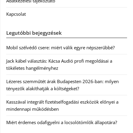
Adatkezelési tájékoztató
Kapcsolat
Legutóbbi bejegyzések
Mobil szélvédő csere: miért válik egyre népszerűbbé?
Jack kábel választás: Kácsa Audió profi megoldásai a
tökéletes hangélményhez
Lézeres szemműtét árak Budapesten 2026-ban: milyen
tényezők alakíthatják a költségeket?
Kasszával integrált fizetéselfogadási eszközök előnyei a
mindennapi működésben
Miért érdemes odafigyelni a locsolótömlők állapotára?