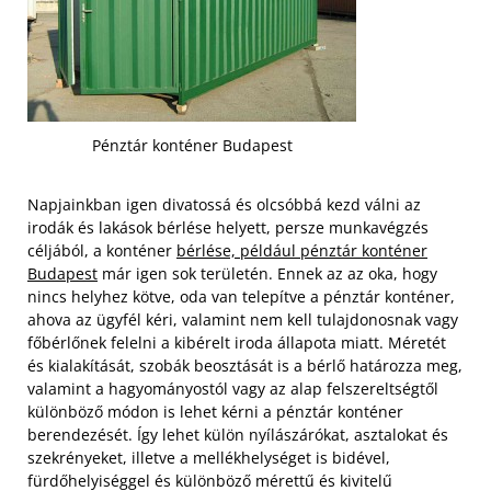
Pénztár konténer Budapest
Napjainkban igen divatossá és olcsóbbá kezd válni az
irodák és lakások bérlése helyett, persze munkavégzés
céljából, a konténer
bérlése, például pénztár konténer
Budapest
már igen sok területén. Ennek az az oka, hogy
nincs helyhez kötve, oda van telepítve a pénztár konténer,
ahova az ügyfél kéri, valamint nem kell tulajdonosnak vagy
főbérlőnek felelni a kibérelt iroda állapota miatt. Méretét
és kialakítását, szobák beosztását is a bérlő határozza meg,
valamint a hagyományostól vagy az alap felszereltségtől
különböző módon is lehet kérni a pénztár konténer
berendezését.
Így lehet külön nyílászárókat, asztalokat és
szekrényeket, illetve a mellékhelységet is bidével,
fürdőhelyiséggel és különböző mérettű és kivitelű