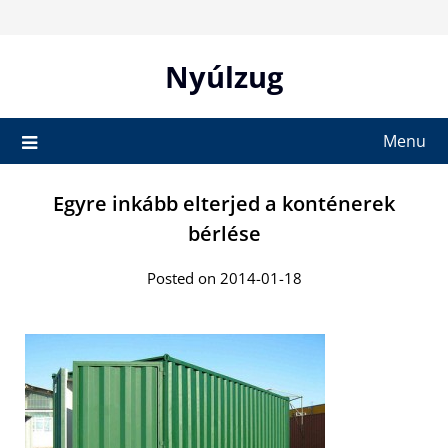
Skip
to
content
Nyúlzug
Menu
Egyre inkább elterjed a konténerek
bérlése
Posted on 2014-01-18