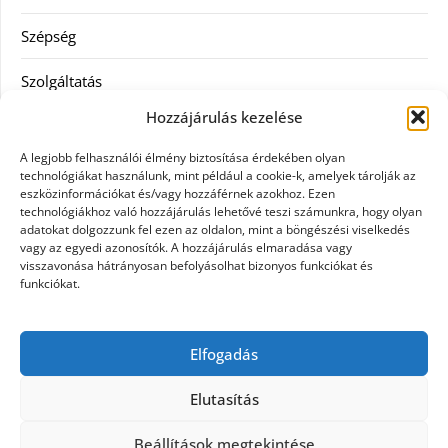
Szépség
Szolgáltatás
Hozzájárulás kezelése
Tanácsadás
A legjobb felhasználói élmény biztosítása érdekében olyan
Televízió
technológiákat használunk, mint például a cookie-k, amelyek tárolják az
eszközinformációkat és/vagy hozzáférnek azokhoz. Ezen
technológiákhoz való hozzájárulás lehetővé teszi számunkra, hogy olyan
Vásárlás
adatokat dolgozzunk fel ezen az oldalon, mint a böngészési viselkedés
vagy az egyedi azonosítók. A hozzájárulás elmaradása vagy
Webshop
visszavonása hátrányosan befolyásolhat bizonyos funkciókat és
funkciókat.
Címkék
Elfogadás
general kivitelező
Elutasítás
Beállítások megtekintése