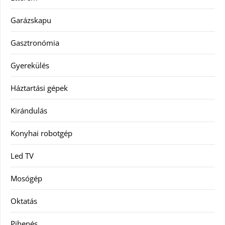
Garázskapu
Gasztronómia
Gyerekülés
Háztartási gépek
Kirándulás
Konyhai robotgép
Led TV
Mosógép
Oktatás
Pihenés