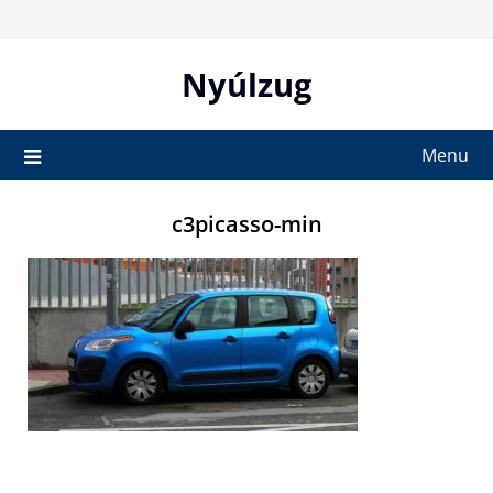
Skip
to
content
Nyúlzug
Menu
c3picasso-min