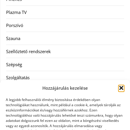
Plazma TV
Porszívó
Szauna
Szellőztető rendszerek
Szépség
Szolgáltatás
Hozzájárulás kezelése
Tanácsadás
A legjobb felhasználói élmény biztosítása érdekében olyan
Televízió
technológiákat használunk, mint például a cookie-k, amelyek tárolják az
eszközinformációkat és/vagy hozzáférnek azokhoz. Ezen
technológiákhoz való hozzájárulás lehetővé teszi számunkra, hogy olyan
Vásárlás
adatokat dolgozzunk fel ezen az oldalon, mint a böngészési viselkedés
vagy az egyedi azonosítók. A hozzájárulás elmaradása vagy
Webshop