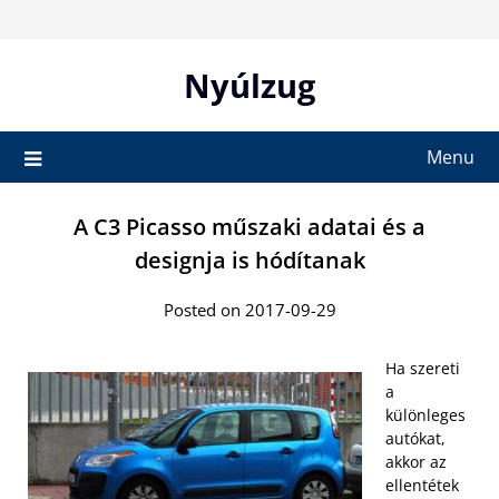
Skip
to
content
Nyúlzug
Menu
A C3 Picasso műszaki adatai és a
designja is hódítanak
Posted on 2017-09-29
Ha szereti
a
különleges
autókat,
akkor az
ellentétek