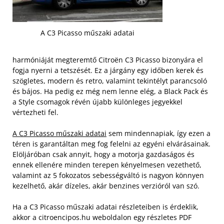
A C3 Picasso műszaki adatai
harmóniáját megteremtő Citroën C3 Picasso bizonyára el
fogja nyerni a tetszését. Ez a járgány egy időben kerek és
szögletes, modern és retro, valamint tekintélyt parancsoló
és bájos. Ha pedig ez még nem lenne elég, a Black Pack és
a Style csomagok révén újabb különleges jegyekkel
vértezheti fel.
A C3 Picasso műszaki adatai
sem mindennapiak, így ezen a
téren is garantáltan meg fog felelni az egyéni elvárásainak.
Elöljáróban csak annyit, hogy a motorja gazdaságos és
ennek ellenére minden terepen kényelmesen vezethető,
valamint az 5 fokozatos sebességváltó is nagyon könnyen
kezelhető, akár dízeles, akár benzines verzióról van szó.
Ha a C3 Picasso műszaki adatai részleteiben is érdeklik,
akkor a citroencipos.hu weboldalon egy részletes PDF