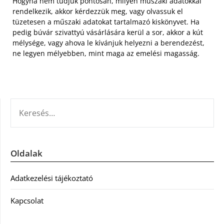
Hogyha nem tudjuk pontosan, milyen műszaki adatokkal
rendelkezik, akkor kérdezzük meg, vagy olvassuk el
tüzetesen a műszaki adatokat tartalmazó kiskönyvet. Ha
pedig búvár szivattyú vásárlására kerül a sor, akkor a kút
mélysége, vagy ahova le kívánjuk helyezni a berendezést,
ne legyen mélyebben, mint maga az emelési magasság.
KERESÉS:
Oldalak
Adatkezelési tájékoztató
Kapcsolat