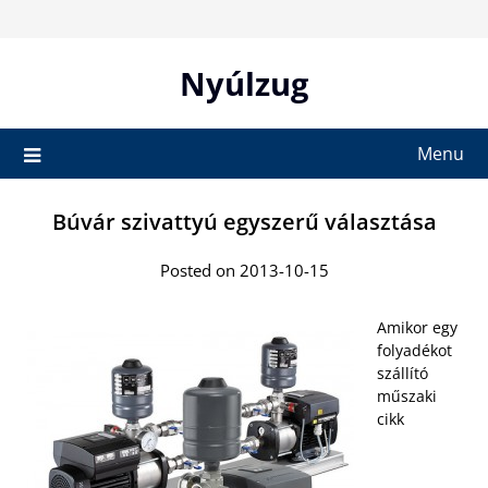
Skip
to
content
Nyúlzug
Menu
Búvár szivattyú egyszerű választása
Posted on 2013-10-15
Amikor egy
folyadékot
szállító
műszaki
cikk