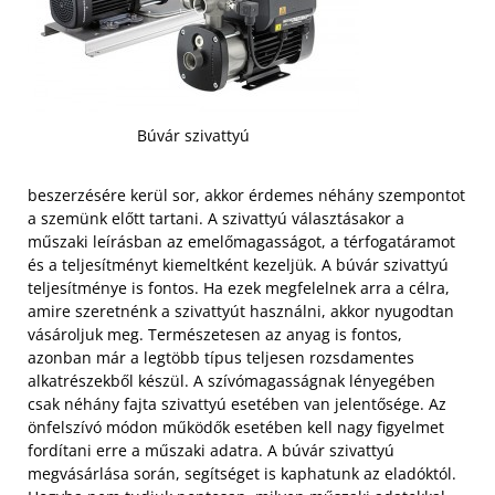
Búvár szivattyú
beszerzésére kerül sor, akkor érdemes néhány szempontot
a szemünk előtt tartani. A szivattyú választásakor a
műszaki leírásban az emelőmagasságot, a térfogatáramot
és a teljesítményt kiemeltként kezeljük. A búvár szivattyú
teljesítménye is fontos. Ha ezek megfelelnek arra a célra,
amire szeretnénk a szivattyút használni, akkor nyugodtan
vásároljuk meg. Természetesen az anyag is fontos,
azonban már a legtöbb típus teljesen rozsdamentes
alkatrészekből készül.
A szívómagasságnak lényegében
csak néhány fajta szivattyú esetében van jelentősége. Az
önfelszívó módon működők esetében kell nagy figyelmet
fordítani erre a műszaki adatra. A búvár szivattyú
megvásárlása során, segítséget is kaphatunk az eladóktól.