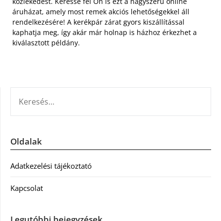
közlekedést. Keresse fel Ön is ezt a nagyszerű online
áruházat, amely most remek akciós lehetőségekkel áll
rendelkezésére! A kerékpár zárat gyors kiszállítással
kaphatja meg, így akár már holnap is házhoz érkezhet a
kiválasztott példány.
KERESÉS:
Oldalak
Adatkezelési tájékoztató
Kapcsolat
Legutóbbi bejegyzések