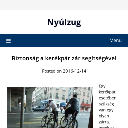
Skip
to
content
Nyúlzug
Menu
Biztonság a kerékpár zár segítségével
Posted on 2016-12-14
Egy
kerékpár
esetében
szükség
van egy
olyan
zárra,
amelyet