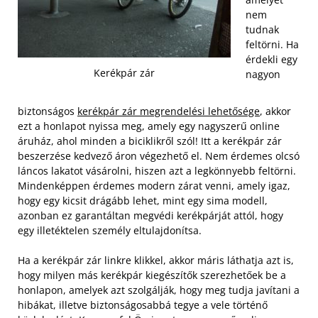
nem
tudnak
feltörni. Ha
érdekli egy
Kerékpár zár
nagyon
biztonságos
kerékpár zár megrendelési lehetősége
, akkor
ezt a honlapot nyissa meg, amely egy nagyszerű online
áruház, ahol minden a biciklikről szól! Itt a kerékpár zár
beszerzése kedvező áron végezhető el. Nem érdemes olcsó
láncos lakatot vásárolni, hiszen azt a legkönnyebb feltörni.
Mindenképpen érdemes modern zárat venni, amely igaz,
hogy egy kicsit drágább lehet, mint egy sima modell,
azonban ez garantáltan megvédi kerékpárját attól, hogy
egy illetéktelen személy eltulajdonítsa.
Ha a kerékpár zár linkre klikkel, akkor máris láthatja azt is,
hogy milyen más kerékpár kiegészítők szerezhetőek be a
honlapon, amelyek azt szolgálják, hogy meg tudja javítani a
hibákat, illetve biztonságosabbá tegye a vele történő