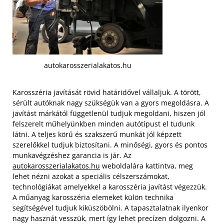
autokarosszerialakatos.hu
Karosszéria javítását rövid határidővel vállaljuk. A törött,
sérült autóknak nagy szükségük van a gyors megoldásra. A
javítást márkától függetlenül tudjuk megoldani, hiszen jól
felszerelt műhelyünkben minden autótípust el tudunk
látni. A teljes körű és szakszerű munkát jól képzett
szerelőkkel tudjuk biztosítani. A minőségi, gyors és pontos
munkavégzéshez garancia is jár. Az
autokarosszerialakatos.hu
weboldalára kattintva, meg
lehet nézni azokat a speciális célszerszámokat,
technológiákat amelyekkel a karosszéria javítást végezzük.
A műanyag karosszéria elemeket külön technika
segítségével tudjuk kiküszöbölni. A tapasztalatnak ilyenkor
nagy hasznát vesszük, mert így lehet precízen dolgozni. A