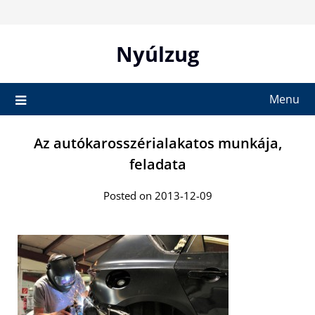
Skip
to
content
Nyúlzug
Menu
Az autókarosszérialakatos munkája,
feladata
Posted on 2013-12-09